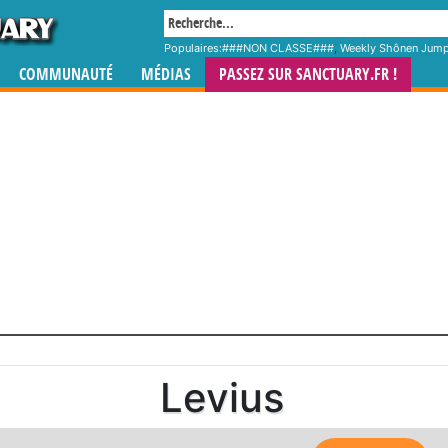
Populaires:
###NON CLASSE###
,
Weekly Shônen Jum
COMMUNAUTÉ
MÉDIAS
PASSEZ SUR SANCTUARY.FR !
Levius