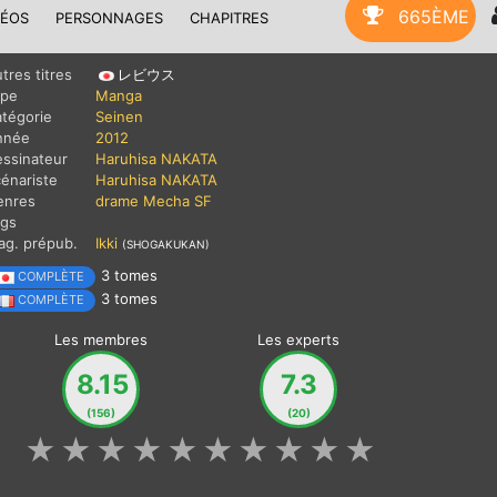
665ÈME
DÉOS
PERSONNAGES
CHAPITRES
tres titres
レビウス
ype
Manga
tégorie
Seinen
nnée
2012
ssinateur
Haruhisa NAKATA
énariste
Haruhisa NAKATA
enres
drame
Mecha
SF
ags
g. prépub.
Ikki
(SHOGAKUKAN)
3 tomes
COMPLÈTE
3 tomes
COMPLÈTE
Les membres
Les experts
8.15
7.3
(156)
(20)
★
★
★
★
★
★
★
★
★
★