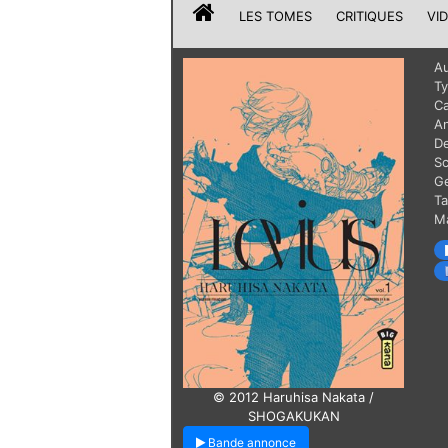
LES TOMES
CRITIQUES
VI
Au
T
Ca
A
De
Sc
G
T
Ma
© 2012 Haruhisa Nakata /
SHOGAKUKAN
Bande annonce