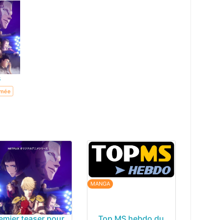
s
imée
MANGA
emier teaser pour
Top MS hebdo du