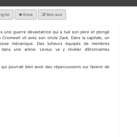
g list
Envie
Mon avis
rès une guerre dévastatrice qui a tué son père et plongé
 Cromwell vit avec son oncle Zack. Dans la capitale, un
la boxe mécanique. Des lutteurs équipés de membres
t dans une arène. Levius va y révéler d’étonnantes
ui pourrait bien avoir des répercussions sur l’avenir de