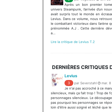
Après un bon premier tome
univers Steampunk, l’arrivée d’un no
avait surpris tout le monde en écrasa
Levius. Dans ce volume, nous retrouv
le combattant victorieux dans l’arène 
prénommée A.J . Cette dernière dévo
a...
Lire la critique de Levius T.2
DERNIÈRES CRITIQUES
Levius
3
par Severstahl
mar. 8
Je n'ai pas accroché à ce manga
silencieux, mais ça fait trop ! Trop de
personnages silencieux. Le découpage 
pas pourquoi les personnages se répon
loin d'être aussi soigné et léché que le t