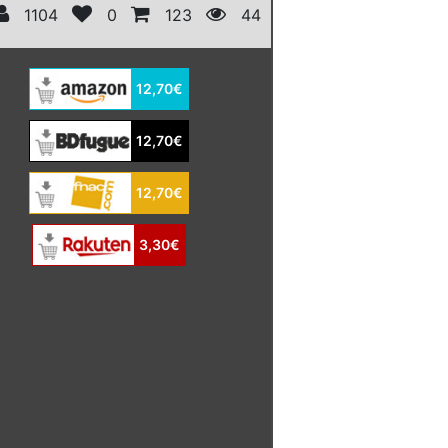
1104
0
123
44
12,70€
12,70€
12,70€
3,30€