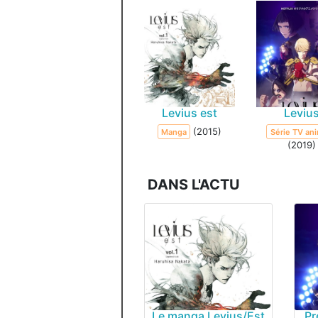
Levius est
Leviu
(2015)
Manga
Série TV an
(2019)
DANS L'ACTU
Le manga Levius/Est
Pr