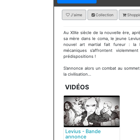
J'aime
Collection
Shoppin
Au XIXe siècle de la nouvelle ère, ap
sa mère dans le coma, le jeune Levius
nouvel art martial fait fureur : 
mécaniques s’affrontent violemmen
prédispositions !
S’annonce alors un combat au sommet q
la civilisation…
VIDÉOS
Levius - Bande
annonce