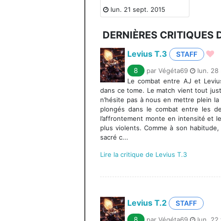
lun. 21 sept. 2015
DERNIÈRES CRITIQUES 
Levius T.3
STAFF
8
par Végéta69
lun. 28
Le combat entre AJ et Leviu
dans ce tome. Le match vient tout ju
n’hésite pas à nous en mettre plein 
plongés dans le combat entre les de
l’affrontement monte en intensité et 
plus violents. Comme à son habitude
sacré c...
Lire la critique de Levius T.3
Levius T.2
STAFF
8
par Végéta69
lun. 22 