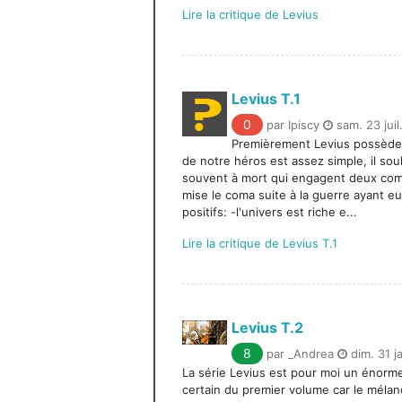
Lire la critique de Levius
Levius T.1
0
par Ipiscy
sam. 23 juil
Premièrement Levius possède u
de notre héros est assez simple, il s
souvent à mort qui engagent deux comba
mise le coma suite à la guerre ayant e
positifs: -l'univers est riche e...
Lire la critique de Levius T.1
Levius T.2
8
par _Andrea
dim. 31 j
La série Levius est pour moi un énorme
certain du premier volume car le méla