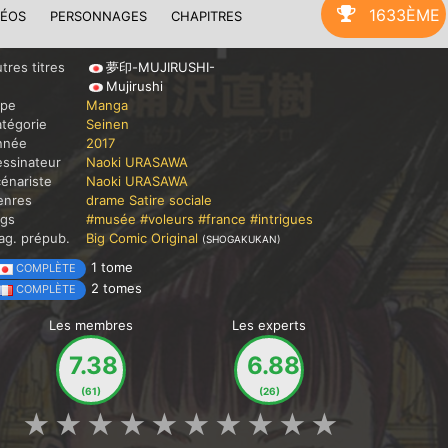
1633ÈME
DÉOS
PERSONNAGES
CHAPITRES
tres titres
夢印-MUJIRUSHI-
Mujirushi
ype
Manga
tégorie
Seinen
nnée
2017
ssinateur
Naoki URASAWA
énariste
Naoki URASAWA
enres
drame
Satire sociale
ags
#musée
#voleurs
#france
#intrigues
g. prépub.
Big Comic Original
(SHOGAKUKAN)
1 tome
COMPLÈTE
2 tomes
COMPLÈTE
Les membres
Les experts
7.38
6.88
(61)
(26)
★
★
★
★
★
★
★
★
★
★