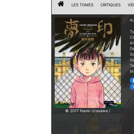
LES TOMES
CRITIQUES
VI
Au
T
Ca
A
De
Sc
G
T
Ma
© 2017 Naoki Urasawa /