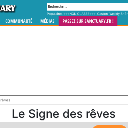
Populaires:
###NON CLASSE###
,
Gaston
,
Weekly Shô
COMMUNAUTÉ
MÉDIAS
PASSEZ SUR SANCTUARY.FR !
 rêves
Le Signe des rêves