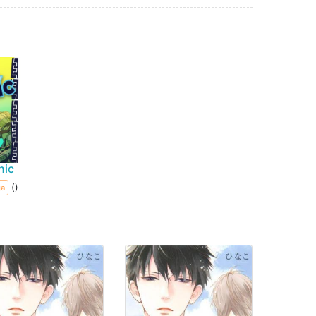
nic
()
ga