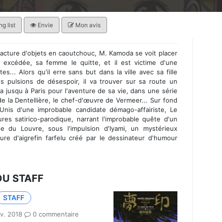
g list
Envie
Mon avis
facture d'objets en caoutchouc, M. Kamoda se voit placer
 excédée, sa femme le quitte, et il est victime d'une
es... Alors qu'il erre sans but dans la ville avec sa fille
 pulsions de désespoir, il va trouver sur sa route un
a jusqu à Paris pour l'aventure de sa vie, dans une série
 la Dentellière, le chef-d'œuvre de Vermeer... Sur fond
-Unis d'une improbable candidate démago-affairiste, Le
res satirico-parodique, narrant l'improbable quête d'un
e du Louvre, sous l'impulsion d'Iyami, un mystérieux
ure d'aigrefin farfelu créé par le dessinateur d'humour
.
DU STAFF
STAFF
v. 2018
0 commentaire