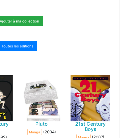
Ajouter à ma collection
Toutes les éditions
tury
Pluto
21st Century
Boys
(2004)
Manga
999)
(2007)
Manga