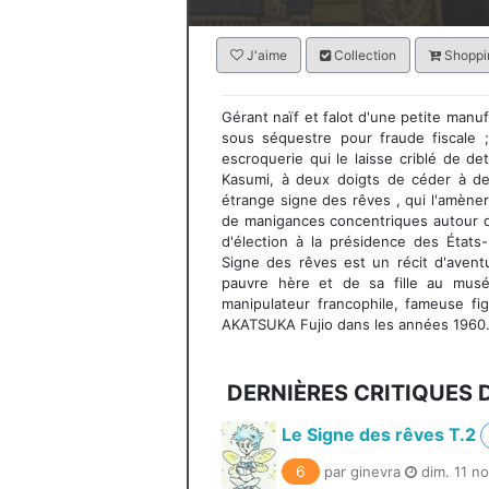
J'aime
Collection
Shoppin
Gérant naïf et falot d'une petite manu
sous séquestre pour fraude fiscale ;
escroquerie qui le laisse criblé de dett
Kasumi, à deux doigts de céder à des
étrange signe des rêves , qui l'amèner
de manigances concentriques autour de
d'élection à la présidence des États
Signe des rêves est un récit d'aventu
pauvre hère et de sa fille au musé
manipulateur francophile, fameuse fig
AKATSUKA Fujio dans les années 1960
DERNIÈRES CRITIQUES 
Le Signe des rêves T.2
6
par ginevra
dim. 11 no