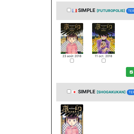
SIMPLE
[FUTUROPOLIS]
TER
23 août 2018
11 oct. 2018
SIMPLE
[SHOGAKUKAN]
TE