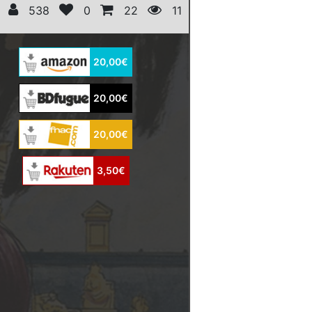
538
0
22
11
20,00€
20,00€
20,00€
3,50€