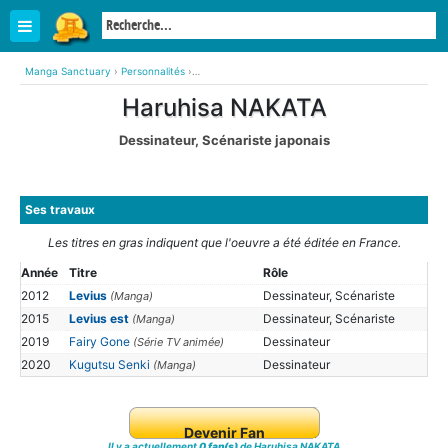
Manga Sanctuary
›
Personnalités
›
Haruhisa NAKATA (Dessinateur, Scénariste japonais)
Haruhisa NAKATA
Dessinateur, Scénariste japonais
Ses travaux
Les titres en gras indiquent que l'oeuvre a été éditée en France.
Année
Titre
Rôle
2012
Levius
Dessinateur, Scénariste
(Manga)
2015
Levius est
Dessinateur, Scénariste
(Manga)
2019
Fairy Gone
Dessinateur
(Série TV animée)
2020
Kugutsu Senki
Dessinateur
(Manga)
Devenir Fan
Il y a actuellement
0 fan(s)
de Haruhisa NAKATA