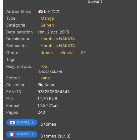
Suivant
Autres titres
レビウス
Type
Manga
Catégorie
Seinen
Date parution
ven. 2 oct. 2015
Dessinateur
Haruhisa NAKATA
Scénariste
Haruhisa NAKATA
Genres
drame
Mecha
SF
Tags
Mag. prépub.
Ikki
(SHOGAKUKAN)
Editeur
kana
Collection
Big Kana
EAN-13
9782505064343
Prix
12,70 EUR
Format
14.8x21cm
Pages
240
COMPLÈTE
3 tomes
COMPLÈTE
3 tomes (sur 3)