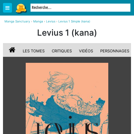
Manga Sanctuary
›
Manga
›
Levius
›
Levius 1 Simple (kana)
Levius 1 (kana)
LES TOMES
CRITIQUES
VIDÉOS
PERSONNAGES