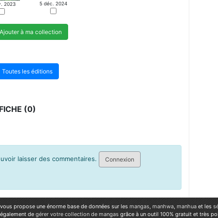
5 déc. 2024
v. 2023
Ajouter à ma collection
Toutes les éditions
ICHE (0)
pouvoir laisser des commentaires.
Connexion
vous propose une énorme base de données sur les
mangas
,
manhwa
,
manhua
et les
s
 également de
gérer votre collection de mangas
grâce à un outil 100% gratuit et très p