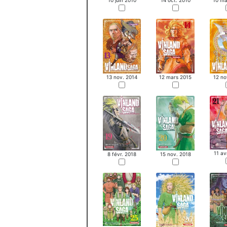
10 juin 2010
14 oct. 2010
10 ma
12 mars 2015
12 no
13 nov. 2014
11 av
8 févr. 2018
15 nov. 2018