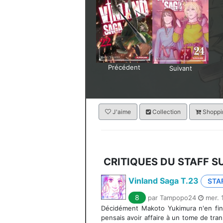
Précédent
Suivant
J'aime
Collection
Shoppin
CRITIQUES DU STAFF S
Vinland Saga T.23
STA
8
par Tampopo24
mer. 
Décidément Makoto Yukimura n'en fini
pensais avoir affaire à un tome de tran