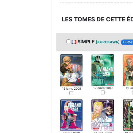
LES TOMES DE CETTE É
SIMPLE
[KUROKAWA]
TERMI
12 mars 2009
11 ju
15 janv. 2009