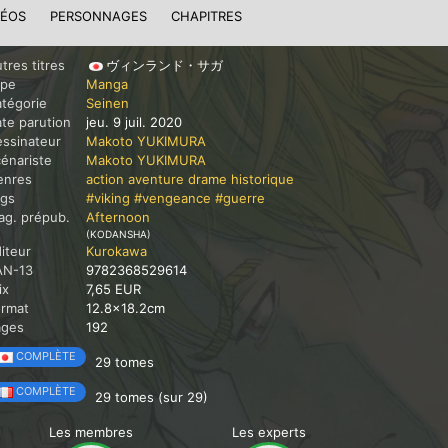
DÉOS
PERSONNAGES
CHAPITRES
tres titres
ヴィンランド・サガ
ype
Manga
tégorie
Seinen
te parution
jeu. 9 juil. 2020
ssinateur
Makoto YUKIMURA
énariste
Makoto YUKIMURA
enres
action
aventure
drame
historique
ags
#viking
#vengeance
#guerre
g. prépub.
Afternoon
(KODANSHA)
iteur
Kurokawa
AN-13
9782368529614
ix
7,65 EUR
ormat
12.8x18.2cm
ages
192
COMPLÈTE
29 tomes
COMPLÈTE
29 tomes (sur 29)
Les membres
Les experts