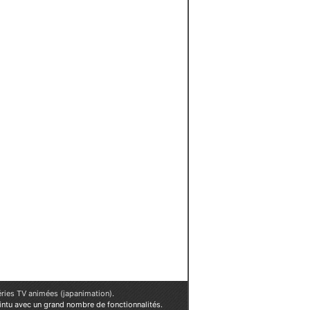
éries TV animées (japanimation)
.
ointu avec un grand nombre de fonctionnalités.