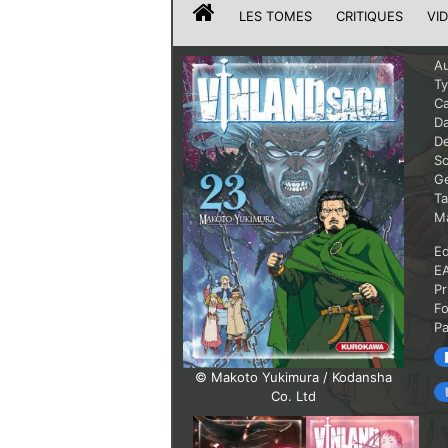
LES TOMES
CRITIQUES
VI
Au
T
Ca
Da
De
Sc
G
T
Ma
Ed
E
Pr
F
P
© Makoto Yukimura / Kodansha
Co. Ltd