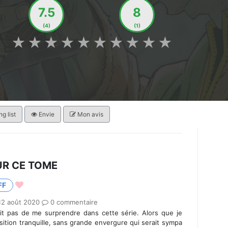
7.5
8
(4)
(1)
★
★
★
★
★
★
★
★
★
★
g list
Envie
Mon avis
UR CE TOME
FF
12 août 2020
0 commentaire
t pas de me surprendre dans cette série. Alors que je
sition tranquille, sans grande envergure qui serait sympa