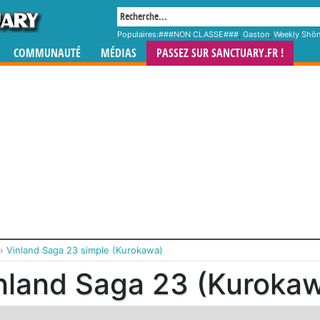
Populaires:
###NON CLASSE###
,
Gaston
,
Weekly Shô
COMMUNAUTÉ
MÉDIAS
PASSEZ SUR SANCTUARY.FR !
›
Vinland Saga 23 simple (Kurokawa)
nland Saga 23 (Kuroka