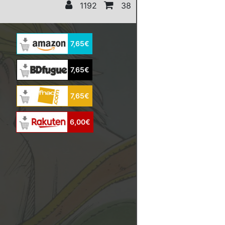
1192
38
7,65€
7,65€
7,65€
6,00€