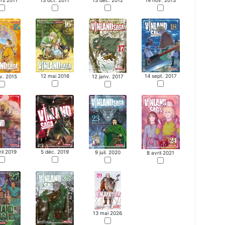
rs 2011
13 oct. 2011
13 déc. 2012
14 nov. 2013
12 mai 2016
14 sept. 2017
v. 2015
12 janv. 2017
ril 2019
5 déc. 2019
9 juil. 2020
8 avril 2021
13 mai 2026