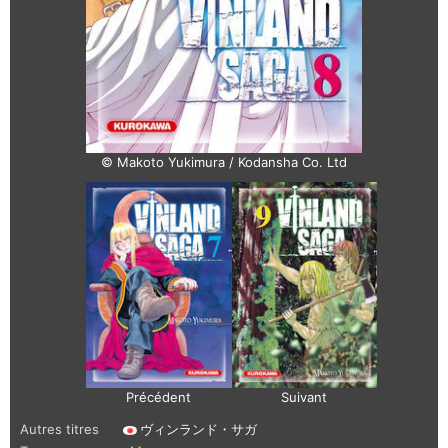
© Makoto Yukimura / Kodansha Co. Ltd
Précédent
Suivant
Autres titres
ヴィンランド・サガ