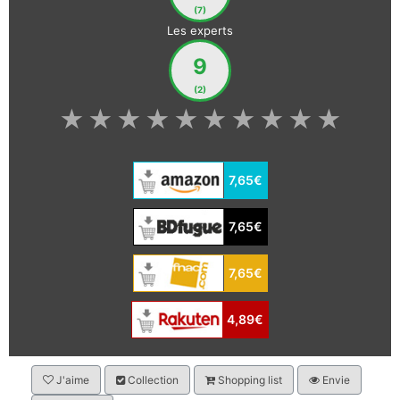
(7)
Les experts
9
(2)
★
★
★
★
★
★
★
★
★
★
7,65€
7,65€
7,65€
4,89€
J'aime
Collection
Shopping list
Envie