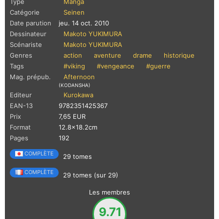
Type
Manga
Catégorie
Seinen
Date parution
jeu. 14 oct. 2010
Dessinateur
Makoto YUKIMURA
Scénariste
Makoto YUKIMURA
Genres
action
aventure
drame
historique
Tags
#viking
#vengeance
#guerre
Mag. prépub.
Afternoon
(KODANSHA)
Editeur
Kurokawa
EAN-13
9782351425367
Prix
7,65 EUR
Format
12.8x18.2cm
Pages
192
COMPLÈTE
29 tomes
COMPLÈTE
29 tomes (sur 29)
Les membres
9.71