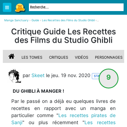
Manga Sanctuary
›
Guide
›
Les Recettes des Films du Studio Ghibli
›
Les Recettes des Films du Studio Ghibli 1 simple
›
Critique Guide Les Recettes
Critique, avis sur Les Recettes des Films du Studio Ghibli
des Films du Studio Ghibli
LES TOMES
CRITIQUES
VIDÉOS
PERSONNAGES
par
Skeet
le jeu. 19 nov. 2020
9
STAFF
DU GHIBLI À MANGER !
Par le passé on a déjà eu quelques livres de
recettes en rapport avec un manga en
particulier comme "
Les recettes pirates de
Sanji
" ou plus récemment "
Les recettes