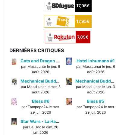
17,95€
17,95€
7,89€
DERNIÈRES CRITIQUES
Cats and Dragon #3
Hotel Inhumans #1
par MassLunar le jeu. 6
par MassLunar le jeu. 6
août 2026
août 2026
Mechanical Buddy Universe #1
Mechanical Buddy Universe #0
par MassLunar le mer. 5
par MassLunar le lun. 3
août 2026
août 2026
Bless #6
Bless #5
par Tampopo24 le mer.
par Tampopo24 le mer.
29 juil. 2026
29 juil. 2026
Star Wars - La Haute République - Un équilibre fragile
par Le Doc le dim. 26
juil. 2026