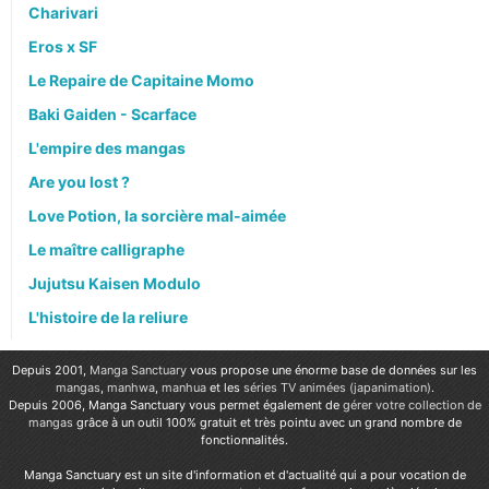
Charivari
Eros x SF
Le Repaire de Capitaine Momo
Baki Gaiden - Scarface
L'empire des mangas
Are you lost ?
Love Potion, la sorcière mal-aimée
Le maître calligraphe
Jujutsu Kaisen Modulo
L'histoire de la reliure
Depuis 2001,
Manga Sanctuary
vous propose une énorme base de données sur les
mangas
,
manhwa
,
manhua
et les
séries TV animées (japanimation)
.
Depuis 2006, Manga Sanctuary vous permet également de
gérer votre collection de
mangas
grâce à un outil 100% gratuit et très pointu avec un grand nombre de
fonctionnalités.
Manga Sanctuary est un site d'information et d'actualité qui a pour vocation de