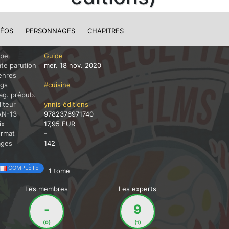
DÉOS
PERSONNAGES
CHAPITRES
ype
Guide
te parution
mer. 18 nov. 2020
enres
ags
#cuisine
g. prépub.
iteur
ynnis éditions
AN-13
9782376971740
ix
17,95 EUR
ormat
-
ages
142
COMPLÈTE
1 tome
Les membres
Les experts
-
9
(0)
(1)