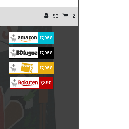
53
2
17,95€
17,95€
17,95€
7,89€