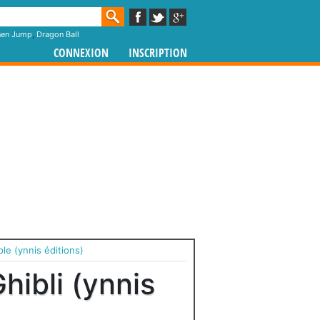
nen Jump
,
Dragon Ball
CONNEXION
INSCRIPTION
le (ynnis éditions)
hibli (ynnis