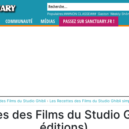
Populaires:
###NON CLASSE###
,
Gaston
,
Weekly Shô
COMMUNAUTÉ
MÉDIAS
PASSEZ SUR SANCTUARY.FR !
des Films du Studio Ghibli
›
Les Recettes des Films du Studio Ghibli simp
s des Films du Studio G
éditions)