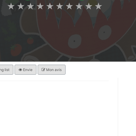
★
★
★
★
★
★
★
★
★
★
g list
Envie
Mon avis