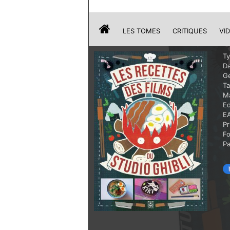
LES TOMES
CRITIQUES
VI
T
Da
G
T
Ma
Ed
E
Pr
F
P