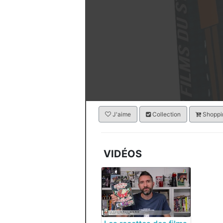
J'aime
Collection
Shoppin
VIDÉOS