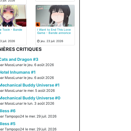
3 juil. 2026
e Toxin - Bande
I Want to End This Love
e
Game - Bande annonce
3 juil. 2026
jeu. 23 juil. 2026
IÈRES CRITIQUES
Cats and Dragon #3
par MassLunar le jeu. 6 août 2026
Hotel Inhumans #1
par MassLunar le jeu. 6 août 2026
Mechanical Buddy Universe #1
par MassLunar le mer. 5 août 2026
Mechanical Buddy Universe #0
par MassLunar le lun. 3 août 2026
Bless #6
par Tampopo24 le mer. 29 juil. 2026
Bless #5
par Tampopo24 le mer. 29 juil. 2026