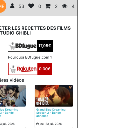
ME
53
0
2
4
TER LES RECETTES DES FILMS
TUDIO GHIBLI
17,95€
Pourquoi BDfugue.com ?
0,00€
ères vidéos
lue Dreaming
Grand Blue Dreaming
3 - Bande
Season 2 - Bande
e
annonce
3 juil. 2026
jeu. 23 juil. 2026