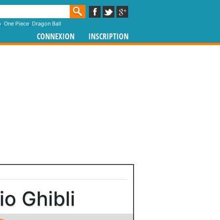
p
,
One Piece
,
Dragon Ball
CONNEXION
INSCRIPTION
o Ghibli