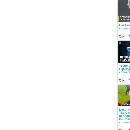
Liar Ga
annonc
jeu. 2
Young L
Fightin
annonc
jeu. 2
Isekai 
The Oth
Depend
Counter
annonc