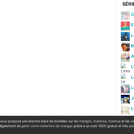
SÉRI
C
E
L
B
A
L
L
J
L
vous propose une énorme base de données sur les
mangas
,
manhwa
,
manhua
et les
sé
 également de
gérer votre collection de mangas
grâce à un outil 100% gratuit et très p