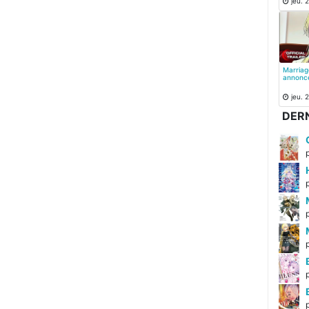
jeu. 2
Marriag
annonc
jeu. 2
DERN