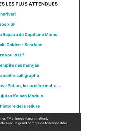
ES LES PLUS ATTENDUES
harivari
ros x SF
e Repaire de Capitaine Momo
aki Gaiden - Scarface
re you lost ?
'empire des mangas
e maître calligraphe
Love Potion, la sorcière mal-aimée
ujutsu Kaisen Modulo
'histoire de la reliure
ries TV animées (japanimation)
.
ointu avec un grand nombre de fonctionnalités.