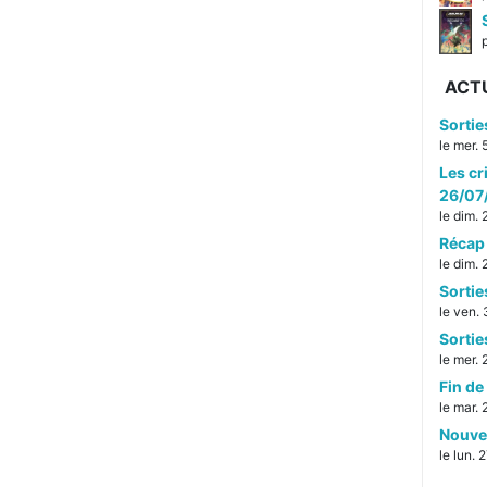
p
ACT
Sorti
le mer.
Les cr
26/07
le dim.
Récap 
le dim.
Sorti
le ven. 
Sorti
le mer. 
Fin de 
le mar. 
Nouvel
le lun. 