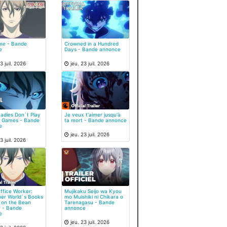
me - Bande
Crowned in a Hundred
e
Days - Bande annonce
3 juil. 2026
jeu. 23 juil. 2026
adies Don`t Play
Je veux t'aimer jusqu'à
g Games - Bande
ta mort - Bande annonce
e
jeu. 23 juil. 2026
3 juil. 2026
Office Worker:
Mujikaku Seijo wa Kyou
er World`s Books
mo Muishiki ni Chikara o
 on the Bean
Tarenagasu - Bande
 - Bande
annonce
e
jeu. 23 juil. 2026