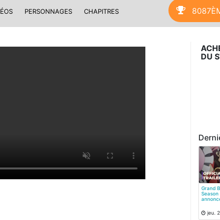
8087È
DÉOS
PERSONNAGES
CHAPITRES
ACHE
DU S
Derni
Grand B
Season 
annonc
jeu. 2