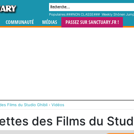
Populaires:
###NON CLASSE###
,
Weekly Shônen Jum
COMMUNAUTÉ
MÉDIAS
PASSEZ SUR SANCTUARY.FR !
des Films du Studio Ghibli
›
Vidéos
ttes des Films du Studi