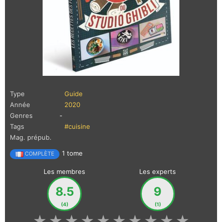
Type
Guide
Année
2020
Genres
-
Tags
#cuisine
Mag. prépub.
1 tome
COMPLÈTE
Les membres
Les experts
8.5
9
(4)
(1)
★
★
★
★
★
★
★
★
★
★