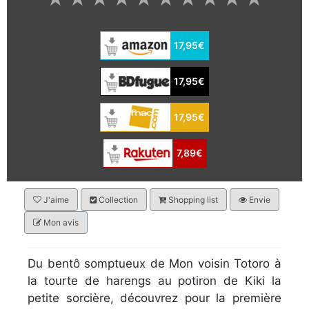
17,95€
17,95€
17,95€
7,89€
J'aime
Collection
Shopping list
Envie
Mon avis
Du bentô somptueux de Mon voisin Totoro à
la tourte de harengs au potiron de Kiki la
petite sorcière, découvrez pour la première