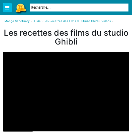
Manga Sanctuary
›
Guide
›
Les Recettes des Films du Studio Ghibli
›
Vidéos
›
Les recettes des films du studio Ghibli
Les recettes des films du studio
Ghibli
Video Player is loading.
Play Video
Play
Unmute
Current Time
0:00
/
Duration
5:25
Loaded
:
0%
Progress
:
0%
Stream Type
LIVE
Remaining Time
-5:25