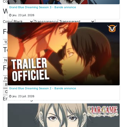
Color
Transparency
Grand Blue Dreaming Season 3 - Bande annonce
Window
jeu. 23 juil. 2026
Color
Transparency
Font Size
Text Edge Style
Font Family
Grand Blue Dreaming Season 2 - Bande annonce
Reset
restore all settings to the default values
Done
jeu. 23 juil. 2026
Close Modal Dialog
End of dialog window.