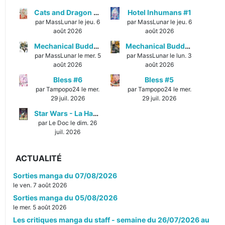
Cats and Dragon #3
Hotel Inhumans #1
par MassLunar le jeu. 6
par MassLunar le jeu. 6
août 2026
août 2026
Mechanical Buddy Universe #1
Mechanical Buddy Universe #0
par MassLunar le mer. 5
par MassLunar le lun. 3
août 2026
août 2026
Bless #6
Bless #5
par Tampopo24 le mer.
par Tampopo24 le mer.
29 juil. 2026
29 juil. 2026
Star Wars - La Haute République - Un équilibre fragile
par Le Doc le dim. 26
juil. 2026
ACTUALITÉ
Sorties manga du 07/08/2026
le ven. 7 août 2026
Sorties manga du 05/08/2026
le mer. 5 août 2026
Les critiques manga du staff - semaine du 26/07/2026 au