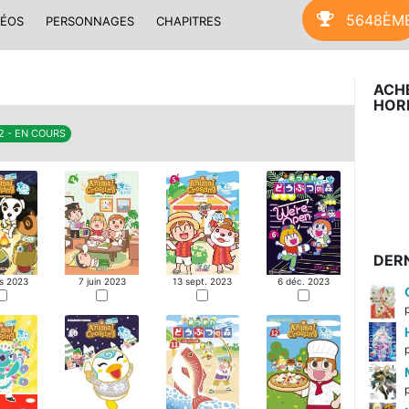
5648ÈM
DÉOS
PERSONNAGES
CHAPITRES
ACH
HORI
12 - EN COURS
DERN
s 2023
7 juin 2023
13 sept. 2023
6 déc. 2023