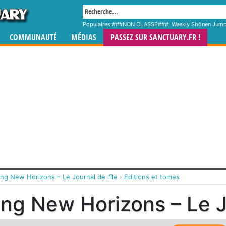
Populaires:
###NON CLASSE###
,
Weekly Shônen Jum
COMMUNAUTÉ
MÉDIAS
PASSEZ SUR SANCTUARY.FR !
ng New Horizons – Le Journal de l'île
›
Editions et tomes
ng New Horizons – Le Jo