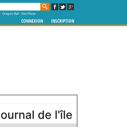
p
,
Dragon Ball
,
One Piece
CONNEXION
INSCRIPTION
urnal de l'île