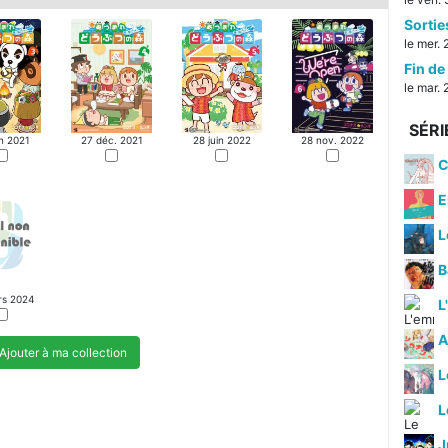
Sorti
le mer. 
Fin de 
le mar. 
SÉRI
in 2021
27 déc. 2021
28 juin 2022
28 nov. 2022
C
E
L
B
rs 2024
L
A
Ajouter à ma collection
L
J