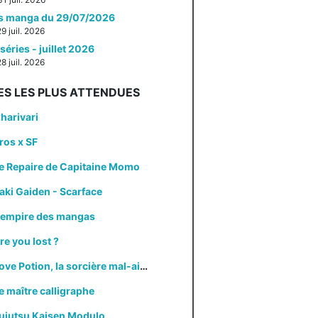
es manga du 29/07/2026
29 juil. 2026
séries - juillet 2026
28 juil. 2026
ES LES PLUS ATTENDUES
harivari
ros x SF
e Repaire de Capitaine Momo
aki Gaiden - Scarface
'empire des mangas
re you lost ?
Love Potion, la sorcière mal-aimée
e maître calligraphe
ujutsu Kaisen Modulo