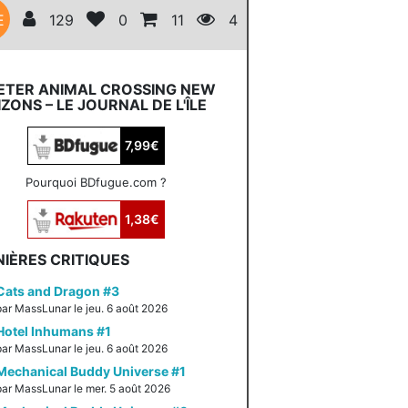
E
129
0
11
4
ETER ANIMAL CROSSING NEW
ZONS – LE JOURNAL DE L'ÎLE
7,99€
Pourquoi BDfugue.com ?
1,38€
IÈRES CRITIQUES
Cats and Dragon #3
par MassLunar le jeu. 6 août 2026
Hotel Inhumans #1
par MassLunar le jeu. 6 août 2026
Mechanical Buddy Universe #1
par MassLunar le mer. 5 août 2026