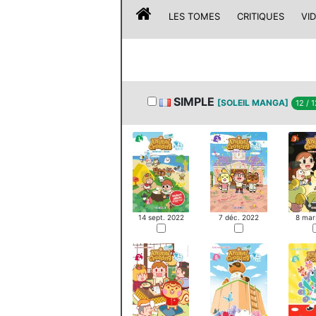
LES TOMES
CRITIQUES
VI
SIMPLE
[SOLEIL MANGA]
12 / 
7 déc. 2022
14 sept. 2022
8 mar