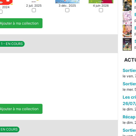
3 déc. 2025
2 juil. 2025
4 juin 2026
t. 2024
Ajouter à ma collection
/ 1 - EN COURS
p
ACT
Sorti
le ven.
Sorti
le mer.
Les cr
26/07
Ajouter à ma collection
le dim.
Récap 
le dim.
 - EN COURS
Sorti
le ven. 