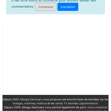
Il faut être inscrit et connecté pour pouvoir laisser des
commentaires.
Connexion
Inscription
Depuis 2001,
Manga Sanctuary
vous propose une énorme base de données sur les
mangas
,
manhwa
,
manhua
et les
séries TV animées (japanimation)
.
Depuis 2006, Manga Sanctuary vous permet également de
gérer votre collection