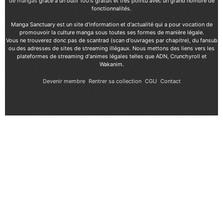
de mangas
grâce à un outil 100% gratuit et très pointu avec un grand nombre de
fonctionnalités.
Manga Sanctuary est un site d'information et d'actualité qui a pour vocation de
promouvoir la culture manga sous toutes ses formes de manière légale.
Vous ne trouverez donc pas de scantrad (scan d'ouvrages par chapitre), du fansub
ou des adresses de sites de streaming illégaux. Nous mettons des liens vers les
plateformes de streaming d'animes légales telles que ADN, Crunchyroll et
Wakanim.
Devenir membre
Rentrer sa collection
CGU
Contact