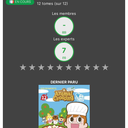
EN COURS
12 tomes (sur 12)
Les membres
-
(0)
Les experts
7
(1)
★
★
★
★
★
★
★
★
★
★
DERNIER PARU