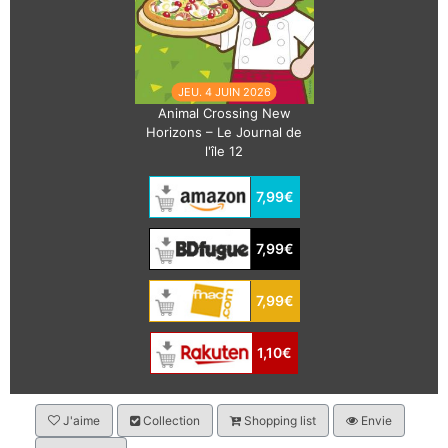
JEU. 4 JUIN 2026
Animal Crossing New
Horizons – Le Journal de
l'île 12
7,99€
7,99€
7,99€
1,10€
J'aime
Collection
Shopping list
Envie