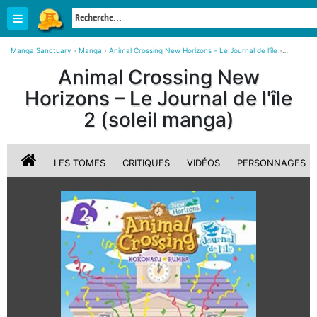
Manga Sanctuary
›
Manga
›
Animal Crossing New Horizons – Le Journal de l'île
›
Animal Crossing New Horizons – Le Journal de l'île 2 simple (soleil manga)
Animal Crossing New
Horizons – Le Journal de l'île
2 (soleil manga)
LES TOMES
CRITIQUES
VIDÉOS
PERSONNAGES