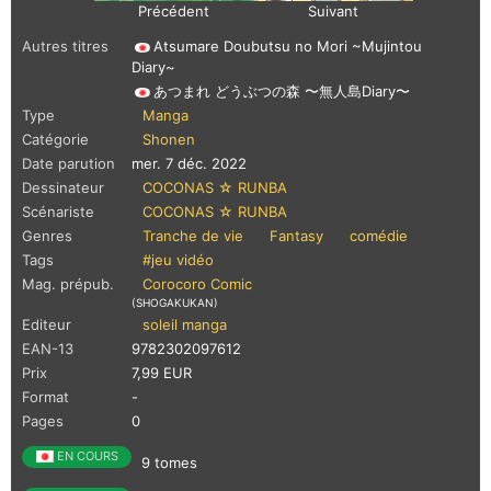
Précédent
Suivant
Autres titres
Atsumare Doubutsu no Mori ~Mujintou
Diary~
あつまれ どうぶつの森 〜無人島Diary〜
Type
Manga
Catégorie
Shonen
Date parution
mer. 7 déc. 2022
Dessinateur
COCONAS ☆ RUNBA
Scénariste
COCONAS ☆ RUNBA
Genres
Tranche de vie
Fantasy
comédie
Tags
#jeu vidéo
Mag. prépub.
Corocoro Comic
(SHOGAKUKAN)
Editeur
soleil manga
EAN-13
9782302097612
Prix
7,99 EUR
Format
-
Pages
0
EN COURS
9 tomes