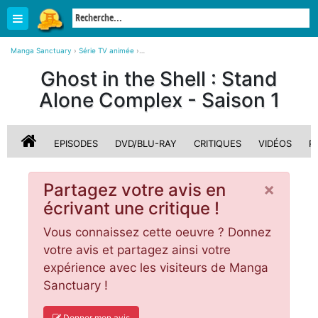
Manga Sanctuary
›
Série TV animée
›
Ghost in the Shell : Stand Alone Complex - Saison 1
›
Critiques, avis
Ghost in the Shell : Stand
Alone Complex - Saison 1
EPISODES
DVD/BLU-RAY
CRITIQUES
VIDÉOS
P
×
Partagez votre avis en
écrivant une critique !
Vous connaissez cette oeuvre ? Donnez
votre avis et partagez ainsi votre
expérience avec les visiteurs de Manga
Sanctuary !
Donner mon avis