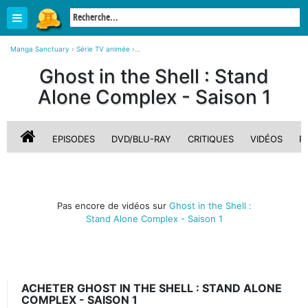
Manga Sanctuary
›
Série TV animée
›
Ghost in the Shell : Stand Alone Complex - Saison 1
›
Vidéos
Ghost in the Shell : Stand
Alone Complex - Saison 1
EPISODES
DVD/BLU-RAY
CRITIQUES
VIDÉOS
P
Pas encore de vidéos sur
Ghost in the Shell :
Stand Alone Complex - Saison 1
ACHETER GHOST IN THE SHELL : STAND ALONE
COMPLEX - SAISON 1