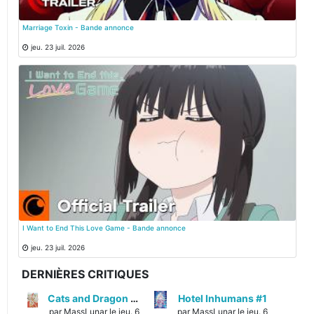
Marriage Toxin - Bande annonce
jeu. 23 juil. 2026
I Want to End This Love Game - Bande annonce
jeu. 23 juil. 2026
DERNIÈRES CRITIQUES
Cats and Dragon #3
Hotel Inhumans #1
par MassLunar le jeu. 6
par MassLunar le jeu. 6