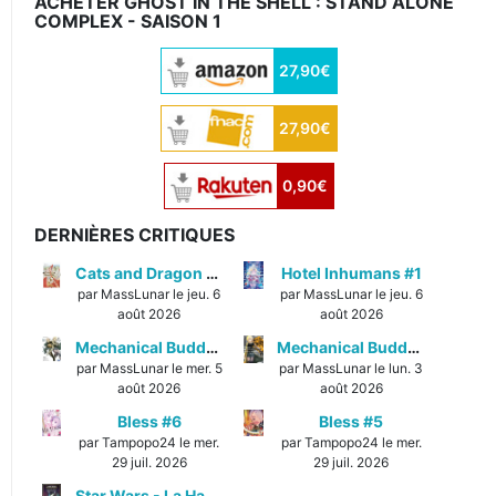
ACHETER GHOST IN THE SHELL : STAND ALONE
COMPLEX - SAISON 1
27,90€
27,90€
0,90€
DERNIÈRES CRITIQUES
Cats and Dragon #3
Hotel Inhumans #1
par MassLunar le jeu. 6
par MassLunar le jeu. 6
août 2026
août 2026
Mechanical Buddy Universe #1
Mechanical Buddy Universe #0
par MassLunar le mer. 5
par MassLunar le lun. 3
août 2026
août 2026
Bless #6
Bless #5
par Tampopo24 le mer.
par Tampopo24 le mer.
29 juil. 2026
29 juil. 2026
Star Wars - La Haute République - Un équilibre fragile