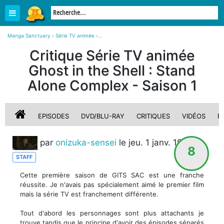
Manga Sanctuary
›
Série TV animée
›
Ghost in the Shell : Stand Alone Complex - Saison 1
›
Critique Série TV animée
Ghost in the Shell : Stand Alone Complex - Saison 1
›
Critique, avis sur Ghost in the Shell : Stand Alone Complex - Saison 1
Ghost in the Shell : Stand
Alone Complex - Saison 1
EPISODES
DVD/BLU-RAY
CRITIQUES
VIDÉOS
P
par
onizuka-sensei
le jeu. 1 janv. 1970
8
STAFF
Cette première saison de GITS SAC est une franche
réussite. Je n'avais pas spécialement aimé le premier film
mais la série TV est franchement différente.
Tout d'abord les personnages sont plus attachants je
trouve tandis que le principe d'avoir des épisodes séparés