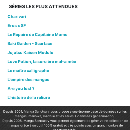
SÉRIES LES PLUS ATTENDUES
Charivari
Eros x SF
Le Repaire de Capitaine Momo
Baki Gaiden - Scarface
Jujutsu Kaisen Modulo
Love Potion, la sorcière mal-aimée
Le maître calligraphe
L'empire des mangas
Are you lost ?
L'histoire de la reliure
Depuis 2001,
Manga Sanctuary
vous propose une énorme base de données sur les
mangas
,
manhwa
,
manhua
et les
séries TV animées (japanimation)
.
Depuis 2006, Manga Sanctuary vous permet également de
gérer votre collection de
mangas
grâce à un outil 100% gratuit et très pointu avec un grand nombre de