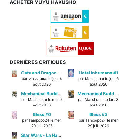
ACHETER YUYU HAKUSHO
€
€
0,00€
DERNIÈRES CRITIQUES
Cats and Dragon #3
Hotel Inhumans #1
par MassLunar le jeu. 6
par MassLunar le jeu. 6
août 2026
août 2026
Mechanical Buddy Universe #1
Mechanical Buddy Universe #0
par MassLunar le mer. 5
par MassLunar le lun. 3
août 2026
août 2026
Bless #6
Bless #5
par Tampopo24 le mer.
par Tampopo24 le mer.
29 juil. 2026
29 juil. 2026
Star Wars - La Haute République - Un équilibre fragile