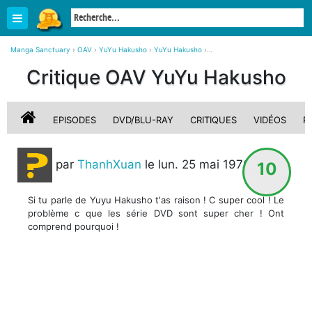
Manga Sanctuary
›
OAV
›
YuYu Hakusho
›
YuYu Hakusho
›
Critique, avis sur YuYu Hakusho
Critique OAV YuYu Hakusho
EPISODES
DVD/BLU-RAY
CRITIQUES
VIDÉOS
P
par
ThanhXuan
le lun. 25 mai 1970
10
Si tu parle de Yuyu Hakusho t'as raison ! C super cool ! Le
problème c que les série DVD sont super cher ! Ont
comprend pourquoi !