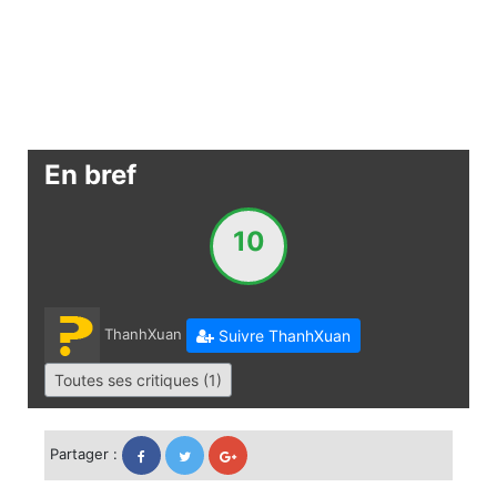
En bref
10
ThanhXuan
Suivre ThanhXuan
Toutes ses critiques (1)
Partager :