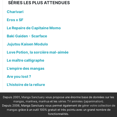
SÉRIES LES PLUS ATTENDUES
Charivari
Eros x SF
Le Repaire de Capitaine Momo
Baki Gaiden - Scarface
Jujutsu Kaisen Modulo
Love Potion, la sorcière mal-aimée
Le maître calligraphe
L'empire des mangas
Are you lost ?
L'histoire de la reliure
Depuis 2001,
Manga Sanctuary
vous propose une énorme base de données sur les
mangas
,
manhwa
,
manhua
et les
séries TV animées (japanimation)
.
Depuis 2006, Manga Sanctuary vous permet également de
gérer votre collection de
mangas
grâce à un outil 100% gratuit et très pointu avec un grand nombre de
fonctionnalités.