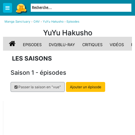
Manga Sanctuary
›
OAV
›
YuYu Hakusho
›
Episodes
YuYu Hakusho
EPISODES
DVD/BLU-RAY
CRITIQUES
VIDÉOS
P
LES SAISONS
Saison 1 - épisodes
Passer la saison en "vue"
Ajouter un épisode