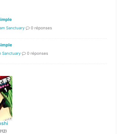
Simple
am Sanctuary
0 réponses
Simple
 Sanctuary
0 réponses
nshi
012)