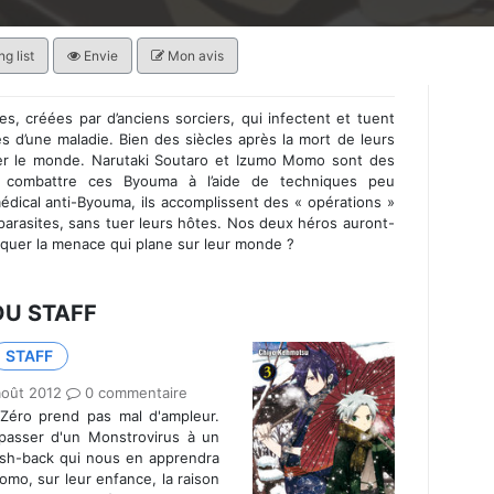
g list
Envie
Mon avis
, créées par d’anciens sorciers, qui infectent et tuent
 d’une maladie. Bien des siècles après la mort de leurs
nner le monde. Narutaki Soutaro et Izumo Momo sont des
 combattre ces Byouma à l’aide de techniques peu
dical anti-Byouma, ils accomplissent des « opérations »
 parasites, sans tuer leurs hôtes. Nos deux héros auront-
diquer la menace qui plane sur leur monde ?
DU STAFF
STAFF
août 2012
0 commentaire
Zéro prend pas mal d'ampleur.
e passer d'un Monstrovirus à un
lash-back qui nous en apprendra
mo, sur leur enfance, la raison