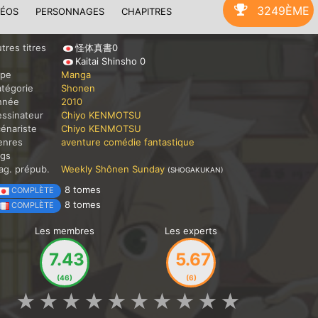
3249ÈME
DÉOS
PERSONNAGES
CHAPITRES
tres titres
怪体真書0
Kaitai Shinsho 0
ype
Manga
tégorie
Shonen
nnée
2010
ssinateur
Chiyo KENMOTSU
énariste
Chiyo KENMOTSU
enres
aventure
comédie
fantastique
ags
g. prépub.
Weekly Shônen Sunday
(SHOGAKUKAN)
8 tomes
COMPLÈTE
8 tomes
COMPLÈTE
Les membres
Les experts
7.43
5.67
(46)
(6)
★
★
★
★
★
★
★
★
★
★