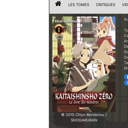
LES TOMES
CRITIQUES
VI
Au
T
Ca
A
De
Sc
G
T
Ma
© 2010 Chiyo Kenmotsu /
SHOGAKUKAN