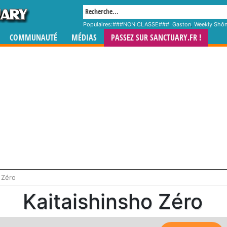
Populaires:
###NON CLASSE###
,
Gaston
,
Weekly Shô
COMMUNAUTÉ
MÉDIAS
PASSEZ SUR SANCTUARY.FR !
 Zéro
Kaitaishinsho Zéro