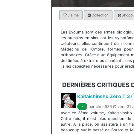
J'aime
Collection
Shoppin
Les Byouma sont des armes biologiques
les humains en simulant les symptômes
créateurs, elles continuent de sillo
Médecins de l’Ombre, formés pour
orthodoxes. Grâce à un équipement mé
destinées à extraire puis anéantir ces
ils les capacités nécessaires pour éra
DERNIÈRES CRITIQUES 
Kaitaishinsho Zéro T.3
7
par chris936
ven. 31 
Avec ce 3ème volume, Kaitaishinsho 
Cette fois, il n'est plus question d
autre. A la place, on assistera à un f
beaucoup sur le passé de Sotaro et Mo