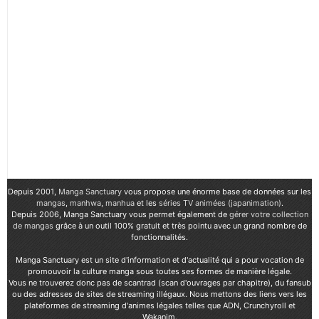
Depuis 2001,
Manga Sanctuary
vous propose une énorme base de données sur les
mangas
,
manhwa
,
manhua
et les
séries TV animées (japanimation)
.
Depuis 2006, Manga Sanctuary vous permet également de
gérer votre collection
de mangas
grâce à un outil 100% gratuit et très pointu avec un grand nombre de
fonctionnalités.
Manga Sanctuary est un site d'information et d'actualité qui a pour vocation de
promouvoir la culture manga sous toutes ses formes de manière légale.
Vous ne trouverez donc pas de scantrad (scan d'ouvrages par chapitre), du fansub
ou des adresses de sites de streaming illégaux. Nous mettons des liens vers les
plateformes de streaming d'animes légales telles que ADN, Crunchyroll et
Wakanim.