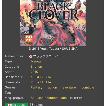
© 2015 Yuuki Tabata / SHUEISHA
Autres titres
ブラッククローバー
Type
Manga
Catégorie
Shonen
Année
2015
Dessinateur
Yuuki TABATA
Scénariste
Yuuki TABATA
Genres
Fantasy
action
aventure
comédie
Tags
Mag. prépub.
Shuukan Shounen Jump
(SHUEISHA)
35 tomes
EN COURS