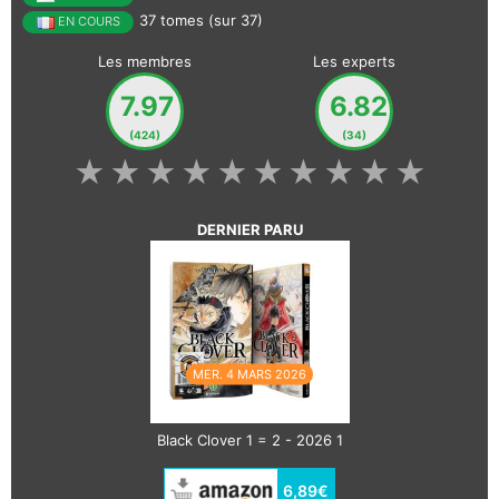
37 tomes (sur 37)
EN COURS
Les membres
Les experts
7.97
6.82
(424)
(34)
★
★
★
★
★
★
★
★
★
★
DERNIER PARU
MER. 4 MARS 2026
Black Clover 1 = 2 - 2026 1
6,89€