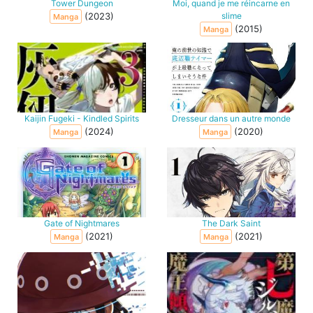
Tower Dungeon
Moi, quand je me réincarne en
(2023)
slime
Manga
(2015)
Manga
Kaijin Fugeki - Kindled Spirits
Dresseur dans un autre monde
(2024)
(2020)
Manga
Manga
Gate of Nightmares
The Dark Saint
(2021)
(2021)
Manga
Manga