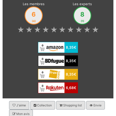
Les membres
Les experts
6
8
(4)
(1)
★
★
★
★
★
★
★
★
★
★
8,35€
8,35€
8,35€
6,68€
J'aime
Collection
Shopping list
Envie
Mon avis