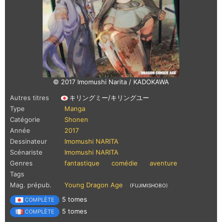
© 2017 Imomushi Narita / KADOKAWA
Autres titres
キリングミー/キリングユー
Type
Manga
Catégorie
Shonen
Année
2017
Dessinateur
Imomushi NARITA
Scénariste
Imomushi NARITA
Genres
fantastique
comédie
aventure
Tags
Mag. prépub.
Young Dragon Age
(FUJIMISHOBO)
5 tomes
COMPLÈTE
5 tomes
COMPLÈTE