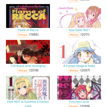
Flame of Recca
Soul Eater Not !
(1995)
(2011)
Manga
Manga
The Brave wish revenging
A Certain Magical Index
(2019)
(2007)
Manga
Manga
How NOT to Summon a Demon
Princess Lucia
Lord
(2009)
Manga