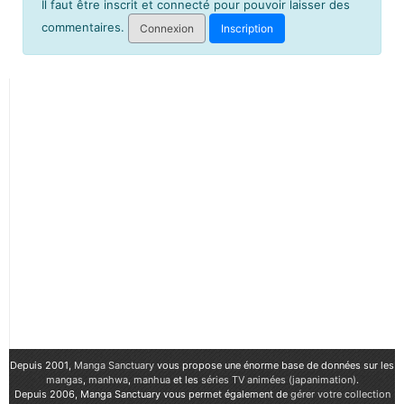
Il faut être inscrit et connecté pour pouvoir laisser des
commentaires.
Connexion
Inscription
Depuis 2001,
Manga Sanctuary
vous propose une énorme base de données sur les
mangas
,
manhwa
,
manhua
et les
séries TV animées (japanimation)
.
Depuis 2006, Manga Sanctuary vous permet également de
gérer votre collection