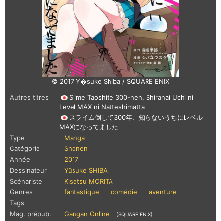
© 2017 Y�suke Shiba / SQUARE ENIX
Autres titres
Slime Taoshite 300-nen, Shiranai Uchi ni
Level MAX ni Natteshimatta
スライム倒して300年、知らないうちにレベル
MAXになってました
Type
Manga
Catégorie
Shonen
Année
2017
Dessinateur
Yûsuke SHIBA
Scénariste
Kisetsu MORITA
Genres
fantastique
comédie
aventure
Tags
Mag. prépub.
Gangan Online
(SQUARE ENIX)