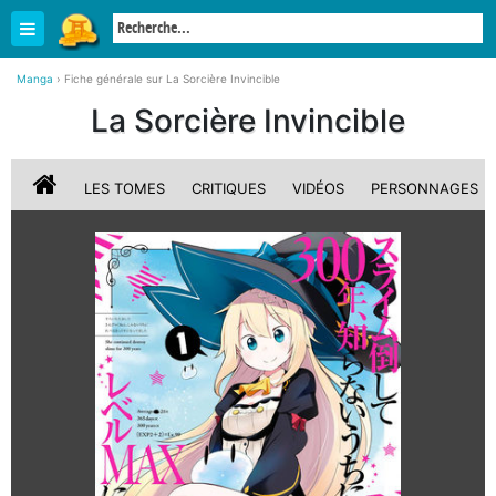
Manga
›
Fiche générale sur La Sorcière Invincible
La Sorcière Invincible
LES TOMES
CRITIQUES
VIDÉOS
PERSONNAGES