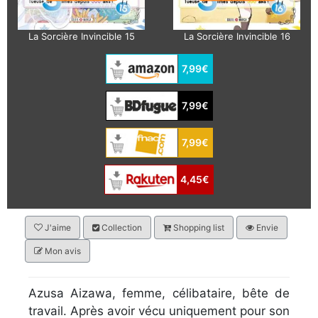
La Sorcière Invincible 15
La Sorcière Invincible 16
7,99€
7,99€
7,99€
4,45€
J'aime
Collection
Shopping list
Envie
Mon avis
Azusa Aizawa, femme, célibataire, bête de
travail. Après avoir vécu uniquement pour son