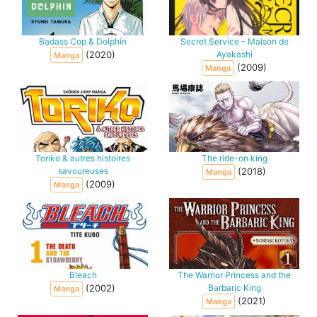
Badass Cop & Dolphin
Secret Service - Maison de
(2020)
Ayakashi
Manga
(2009)
Manga
Toriko & autres histoires
The ride-on king
savoureuses
(2018)
Manga
(2009)
Manga
Bleach
The Warrior Princess and the
(2002)
Barbaric King
Manga
(2021)
Manga