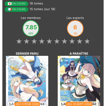
18 tomes
EN COURS
15 tomes (sur 18)
EN COURS
Les membres
Les experts
7.85
6
(27)
(3)
★
★
★
★
★
★
★
★
★
★
DERNIER PARU
A PARAÎTRE
JEU. 5 FÉVR. 2026
JEU. 10 SEPT. 2026