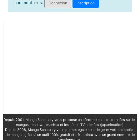
commentaires.
Connexion
Inscription
Depuis 2001,
Manga Sanctuary
vous propose une énorme base de données sur les
mangas
,
manhwa
,
manhua
et les
séries TV animées (japanimation)
.
Depuis 2006, Manga Sanctuary vous permet également de
gérer votre collection
de mangas
grâce à un outil 100% gratuit et très pointu avec un grand nombre de
fonctionnalités.