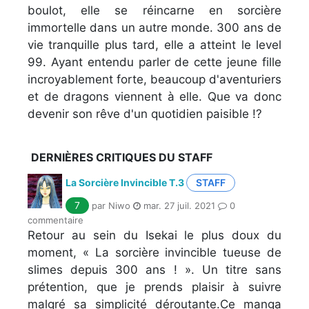
boulot, elle se réincarne en sorcière
immortelle dans un autre monde. 300 ans de
vie tranquille plus tard, elle a atteint le level
99. Ayant entendu parler de cette jeune fille
incroyablement forte, beaucoup d'aventuriers
et de dragons viennent à elle. Que va donc
devenir son rêve d'un quotidien paisible !?
DERNIÈRES CRITIQUES DU STAFF
La Sorcière Invincible T.3
STAFF
7
par Niwo
mar. 27 juil. 2021
0
commentaire
Retour au sein du Isekai le plus doux du
moment, « La sorcière invincible tueuse de
slimes depuis 300 ans ! ». Un titre sans
prétention, que je prends plaisir à suivre
malgré sa simplicité déroutante.Ce manga