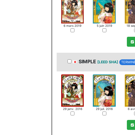
6 mars 2019
5 juin 2019
18 se
SIMPLE
[LEED SHA]
TERMIN
29 janv. 2016
29 juil. 2016
6 avr