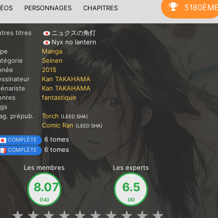
5180ÈM
DÉOS
PERSONNAGES
CHAPITRES
tres titres
ニュクスの角灯
Nyx no lantern
ype
Manga
tégorie
Seinen
nnée
2015
ssinateur
Kan TAKAHAMA
énariste
Kan TAKAHAMA
enres
fantastique
ags
g. prépub.
Torch
(LEED SHA)
Comic Ran
(LEED SHA)
6 tomes
COMPLÈTE
6 tomes
COMPLÈTE
Les membres
Les experts
8.07
6.5
(14)
(4)
★
★
★
★
★
★
★
★
★
★