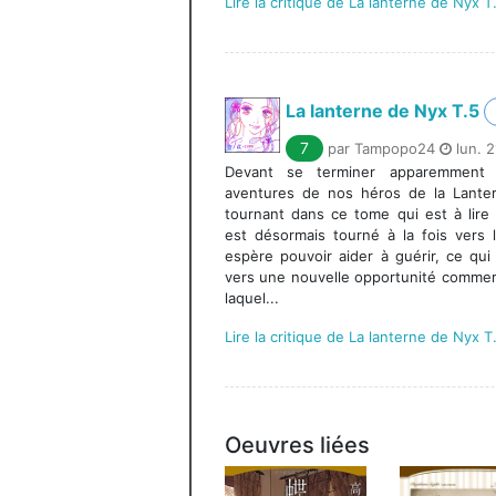
Lire la critique de La lanterne de Nyx T
La lanterne de Nyx T.5
7
par Tampopo24
lun. 2
Devant se terminer apparemment 
aventures de nos héros de la Lante
tournant dans ce tome qui est à lir
est désormais tourné à la fois vers l
espère pouvoir aider à guérir, ce qu
vers une nouvelle opportunité commerci
laquel...
Lire la critique de La lanterne de Nyx T
Oeuvres liées