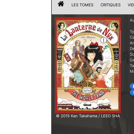
LES TOMES
CRITIQUES
VI
Au
T
Ca
A
De
Sc
G
T
Ma
© 2015 Kan Takahama / LEED SHA