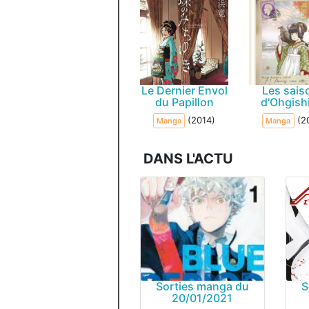
Le Dernier Envol
Les sais
du Papillon
d'Ohgish
(2014)
(2
Manga
Manga
DANS L'ACTU
Sorties manga du
S
20/01/2021