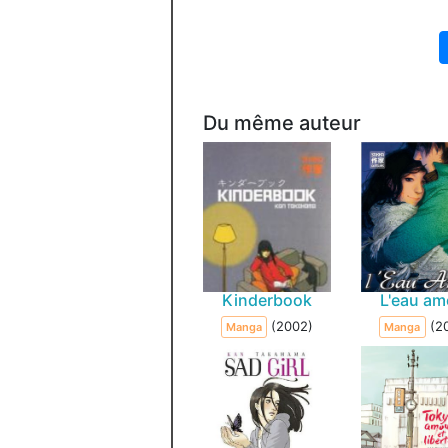
Du même auteur
Kinderbook
L'eau am
(2002)
(2
Manga
Manga