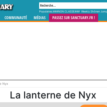
Populaires:
###NON CLASSE###
,
Weekly Shônen Jum
COMMUNAUTÉ
MÉDIAS
PASSEZ SUR SANCTUARY.FR !
de Nyx
La lanterne de Nyx