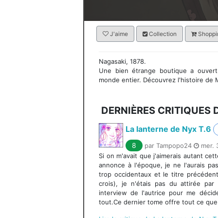
J'aime
Collection
Shoppin
Nagasaki, 1878.
Une bien étrange boutique a ouver
monde entier. Découvrez l'histoire de
DERNIÈRES CRITIQUES 
La lanterne de Nyx T.6
8
par Tampopo24
mer. 3
Si on m'avait que j'aimerais autant cet
annonce à l'époque, je ne l'aurais p
trop occidentaux et le titre précédent
crois), je n'étais pas du attirée par 
interview de l'autrice pour me décid
tout.Ce dernier tome offre tout ce que j