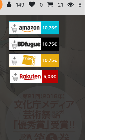
E
149
0
21
8
10,75€
10,75€
10,75€
5,03€