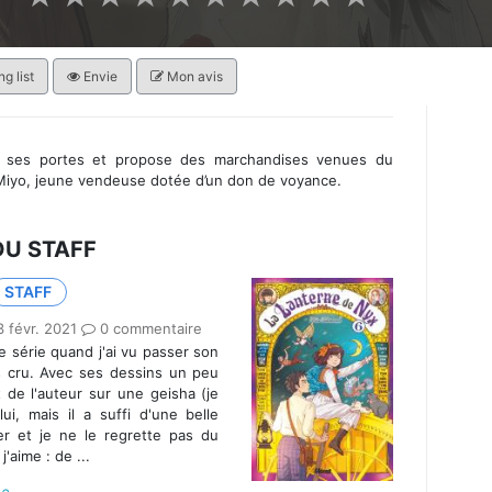
g list
Envie
Mon avis
t ses portes et propose des marchandises venues du
 Miyo, jeune vendeuse dotée d’un don de voyance.
DU STAFF
STAFF
 févr. 2021
0 commentaire
te série quand j'ai vu passer son
as cru. Avec ses dessins un peu
 de l'auteur sur une geisha (je
lui, mais il a suffi d'une belle
er et je ne le regrette pas du
'aime : de ...