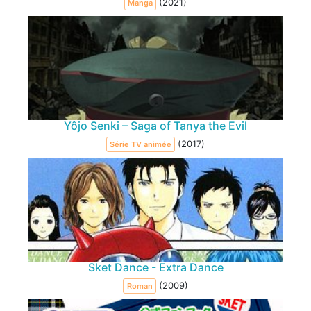
(2021)
Manga
Yôjo Senki – Saga of Tanya the Evil
(2017)
Série TV animée
Sket Dance - Extra Dance
(2009)
Roman