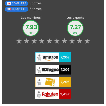
5 tomes
COMPLÈTE
5 tomes
COMPLÈTE
Les membres
Les experts
7.93
7.27
(54)
(15)
★
★
★
★
★
★
★
★
★
★
7,20€
7,20€
7,20€
3,49€