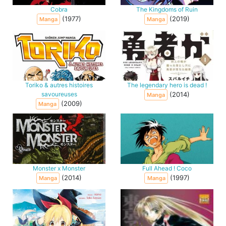
Cobra
The Kingdoms of Ruin
(1977)
(2019)
Manga
Manga
Toriko & autres histoires
The legendary hero is dead !
savoureuses
(2014)
Manga
(2009)
Manga
Monster x Monster
Full Ahead ! Coco
(2014)
(1997)
Manga
Manga