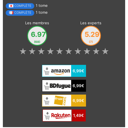
1 tome
COMPLÈTE
1 tome
COMPLÈTE
Les membres
Les experts
6.97
5.29
(68)
(7)
★
★
★
★
★
★
★
★
★
★
6,99€
6,99€
6,99€
1,49€