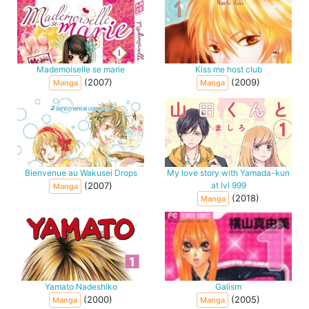
Mademoiselle se marie
Kiss me host club
(2007)
(2009)
Manga
Manga
Bienvenue au Wakusei Drops
My love story with Yamada-kun
(2007)
at lvl 999
Manga
(2018)
Manga
Yamato Nadeshiko
Galism
(2000)
(2005)
Manga
Manga