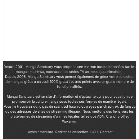
Depuis 2001,
Manga Sanctuary
vous propose une énorme base de données sur les
mangas
,
manhwa
,
manhua
et les
séries TV animées (japanimation)
.
Depuis 2006, Manga Sanctuary vous permet également de
gérer votre collection
de mangas
grâce à un outil 100% gratuit et très pointu avec un grand nombre de
fonctionnalités.
Manga Sanctuary est un site d'information et d'actualité qui a pour vocation de
promouvoir la culture manga sous toutes ses formes de manière légale.
Vous ne trouverez donc pas de scantrad (scan d'ouvrages par chapitre), du fansub
ou des adresses de sites de streaming illégaux. Nous mettons des liens vers les
plateformes de streaming d'animes légales telles que ADN, Crunchyroll et
Wakanim.
Devenir membre
Rentrer sa collection
CGU
Contact