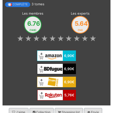
3 tomes
COMPLÈTE
Les membres
Les experts
6.76
5.64
(148)
(14)
★
★
★
★
★
★
★
★
★
★
6,90€
6,90€
6,90€
5,76€
J'aime
Collection
Shopping list
Envie