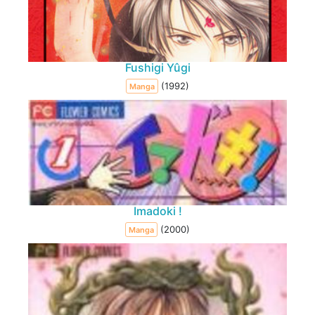
Fushigi Yûgi
(1992)
Manga
Imadoki !
(2000)
Manga