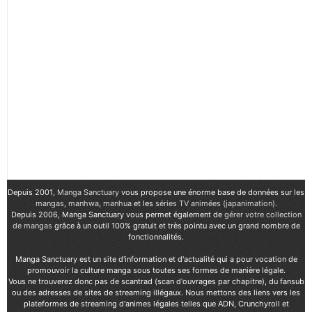
Depuis 2001,
Manga Sanctuary
vous propose une énorme base de données sur les
mangas
,
manhwa
,
manhua
et les
séries TV animées (japanimation)
.
Depuis 2006, Manga Sanctuary vous permet également de
gérer votre collection
de mangas
grâce à un outil 100% gratuit et très pointu avec un grand nombre de
fonctionnalités.
Manga Sanctuary est un site d'information et d'actualité qui a pour vocation de
promouvoir la culture manga sous toutes ses formes de manière légale.
Vous ne trouverez donc pas de scantrad (scan d'ouvrages par chapitre), du fansub
ou des adresses de sites de streaming illégaux. Nous mettons des liens vers les
plateformes de streaming d'animes légales telles que ADN, Crunchyroll et