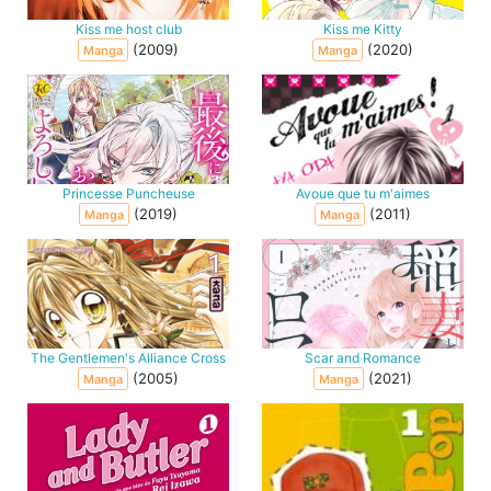
Kiss me host club
Kiss me Kitty
(2009)
(2020)
Manga
Manga
Princesse Puncheuse
Avoue que tu m'aimes
(2019)
(2011)
Manga
Manga
The Gentlemen's Alliance Cross
Scar and Romance
(2005)
(2021)
Manga
Manga