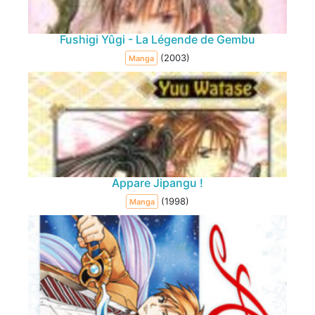
Fushigi Yûgi - La Légende de Gembu
(2003)
Manga
Appare Jipangu !
(1998)
Manga