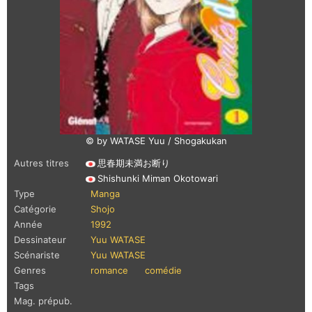
© by WATASE Yuu / Shogakukan
Autres titres
思春期未満お断り
Shishunki Miman Okotowari
Type
Manga
Catégorie
Shojo
Année
1992
Dessinateur
Yuu WATASE
Scénariste
Yuu WATASE
Genres
romance
comédie
Tags
Mag. prépub.