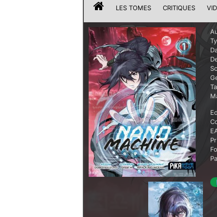
LES TOMES
CRITIQUES
VI
Au
T
Da
De
Sc
G
T
Ma
Ed
Co
E
Pr
F
P