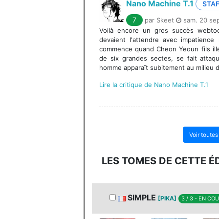
Nano Machine T.1
STA
7
par Skeet
sam. 20 sep
Voilà encore un gros succès webto
devaient l'attendre avec impatience
commence quand Cheon Yeoun fils il
de six grandes sectes, se fait attaq
homme apparaît subitement au milieu de
Lire la critique de Nano Machine T.1
Voir toute
LES TOMES DE CETTE É
SIMPLE
[PIKA]
3 / 3 - EN CO