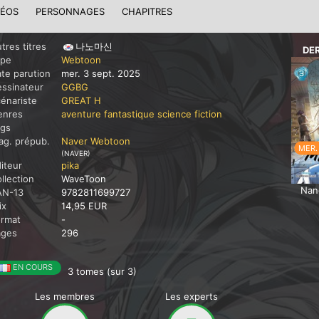
DÉOS
PERSONNAGES
CHAPITRES
tres titres
나노마신
DE
ype
Webtoon
te parution
mer. 3 sept. 2025
ssinateur
GGBG
énariste
GREAT H
enres
aventure
fantastique
science fiction
ags
g. prépub.
Naver Webtoon
MER.
(NAVER)
iteur
pika
llection
WaveToon
Nan
AN-13
9782811699727
ix
14,95 EUR
ormat
-
ages
296
EN COURS
3 tomes (sur 3)
Les membres
Les experts