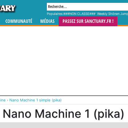
Populaires:
###NON CLASSE###
,
Weekly Shônen Jum
COMMUNAUTÉ
MÉDIAS
PASSEZ SUR SANCTUARY.FR !
ine
›
Nano Machine 1 simple (pika)
Nano Machine 1 (pika)