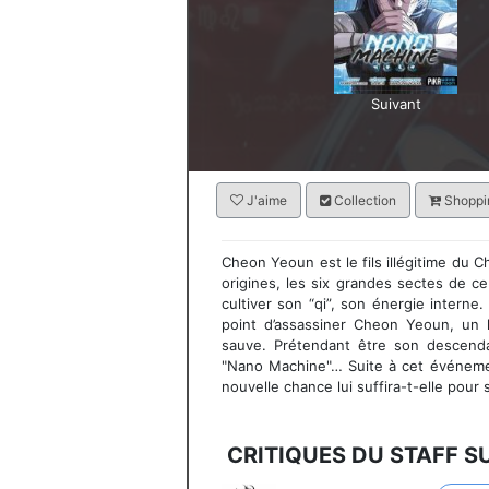
Suivant
J'aime
Collection
Shoppin
Cheon Yeoun est le fils illégitime du
origines, les six grandes sectes de ce 
cultiver son “qi”, son énergie interne
point d’assassiner Cheon Yeoun, un
sauve. Prétendant être son descendan
"Nano Machine"… Suite à cet événeme
nouvelle chance lui suffira-t-elle pour
CRITIQUES DU STAFF S