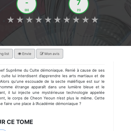
-
7
(0)
(1)
★
★
★
★
★
★
★
★
★
★
g list
Envie
Mon avis
 Chef Suprême du Culte démoniaque. Renié à cause de ses
culte lui interdisent d’apprendre les arts martiaux et de
. Alors qu'une escouade de la secte maléfique est sur le
 homme étrange apparaît dans une lumière bleue et le
t, il lui injecte une mystérieuse technologie appelée
nt, le corps de Cheon Yeoun n’est plus le même. Cette
 se faire une place à l’Académie démoniaque ?
UR CE TOME