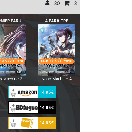
30
3
RNIER PARU
A PARAÎTRE
 18 MARS 2026
MER. 19 AOÛT 2026
o Machine 3
Nano Machine 4
14,95€
14,95€
14,95€