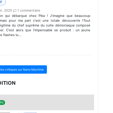
FF
t. 2025
1 commentaire
on qui débarque chez Pika ! J'imagine que beaucoup
 mais pour ma part c'est une totale découverte !Tout
légitime du chef suprême du culte démoniaque composé
uer. C'est alors que l'impensable se produit : un jeune
 flashes lu...
s les critiques sur Nano Machine
DITION
URS