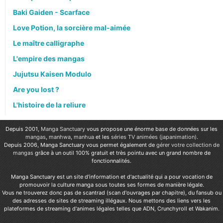
Baki Gaiden - Scarface
Love Potion, la sorcière mal-aimée
Le maître calligraphe
L'empire des mangas
Jujutsu Kaisen Modulo
Are you lost ?
L'histoire de la reliure
Depuis 2001,
Manga Sanctuary
vous propose une énorme base de données sur les
mangas
,
manhwa
,
manhua
et les
séries TV animées (japanimation)
.
Depuis 2006, Manga Sanctuary vous permet également de
gérer votre collection de
mangas
grâce à un outil 100% gratuit et très pointu avec un grand nombre de
fonctionnalités.
Manga Sanctuary est un site d'information et d'actualité qui a pour vocation de
promouvoir la culture manga sous toutes ses formes de manière légale.
Vous ne trouverez donc pas de scantrad (scan d'ouvrages par chapitre), du fansub ou
des adresses de sites de streaming illégaux. Nous mettons des liens vers les
plateformes de streaming d'animes légales telles que ADN, Crunchyroll et Wakanim.