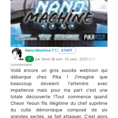
Nano Machine T.1
STAFF
7
par Skeet
sam. 20 sept. 2025
1
commentaire
Voilà encore un gros succès webtoon qui
débarque chez Pika ! J'imagine que
beaucoup devaient l'attendre avec
impatience mais pour ma part c'est une
totale découverte !Tout commence quand
Cheon Yeoun fils illégitime du chef suprême
du culte démoniaque composé de six
grandes sectes, se fait attaquer. C'est alors