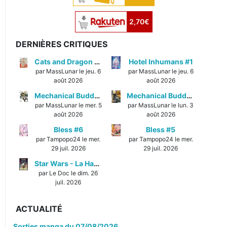
2,70€
DERNIÈRES CRITIQUES
Cats and Dragon #3
Hotel Inhumans #1
par MassLunar le jeu. 6
par MassLunar le jeu. 6
août 2026
août 2026
Mechanical Buddy Universe #1
Mechanical Buddy Universe #0
par MassLunar le mer. 5
par MassLunar le lun. 3
août 2026
août 2026
Bless #6
Bless #5
par Tampopo24 le mer.
par Tampopo24 le mer.
29 juil. 2026
29 juil. 2026
Star Wars - La Haute République - Un équilibre fragile
par Le Doc le dim. 26
juil. 2026
ACTUALITÉ
Sorties manga du 07/08/2026