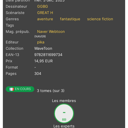
Date parution
mer. 3 déc. 2025
Dessinateur
GGBG
Scénariste
GREAT H
Genres
aventure
fantastique
science fiction
Tags
Mag. prépub.
Naver Webtoon
(NAVER)
Editeur
pika
Collection
WaveToon
EAN-13
9782811699734
Prix
14,95 EUR
Format
-
Pages
304
EN COURS
3 tomes (sur 3)
Les membres
-
(0)
Les experts