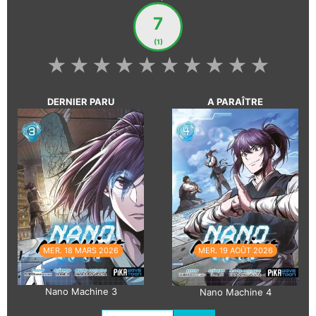
7
(1)
★
★
★
★
★
★
★
★
★
★
DERNIER PARU
A PARAÎTRE
MER. 18 MARS 2026
MER. 19 AOÛT 2026
Nano Machine 3
Nano Machine 4