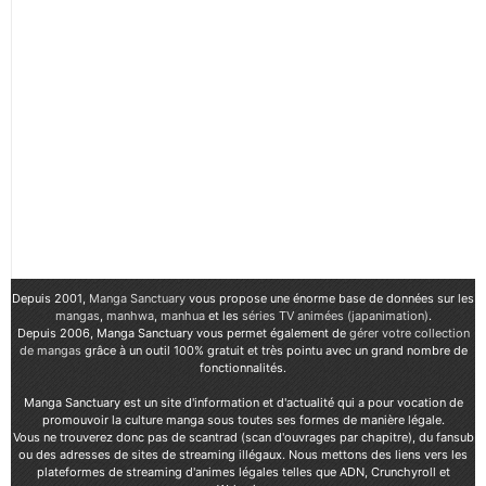
Depuis 2001,
Manga Sanctuary
vous propose une énorme base de données sur les
mangas
,
manhwa
,
manhua
et les
séries TV animées (japanimation)
.
Depuis 2006, Manga Sanctuary vous permet également de
gérer votre collection
de mangas
grâce à un outil 100% gratuit et très pointu avec un grand nombre de
fonctionnalités.
Manga Sanctuary est un site d'information et d'actualité qui a pour vocation de
promouvoir la culture manga sous toutes ses formes de manière légale.
Vous ne trouverez donc pas de scantrad (scan d'ouvrages par chapitre), du fansub
ou des adresses de sites de streaming illégaux. Nous mettons des liens vers les
plateformes de streaming d'animes légales telles que ADN, Crunchyroll et