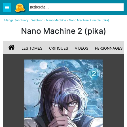
Manga Sanctuary
›
Webtoon
›
Nano Machine
›
Nano Machine 2 simple (pika)
Nano Machine 2 (pika)
LES TOMES
CRITIQUES
VIDÉOS
PERSONNAGES