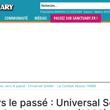
Populaires:
###NON CLASSE###
,
Gaston
,
Weekly Shô
COMMUNAUTÉ
MÉDIAS
PASSEZ SUR SANCTUARY.FR !
ur vers le passé : Universal Soldier - Le Combat Absolu (1999)
s le passé : Universal S