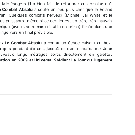
 Mic Rodgers (il a bien fait de retourner au domaine qu’il
Le Combat Absolu
a coûté un peu plus cher que le Roland
cran. Quelques combats nerveux (Michael Jai White et le
res puissants…même si ce dernier est un très, très mauvais
mique (avec une romance inutile en prime) filmée dans une
rige vers un final prévisible.
r : Le Combat Absolu
a connu un échec cuisant au box-
 repos pendant dix ans, jusqu’à ce que le réalisateur John
uveaux longs métrages sortis directement en galettes
ration
en 2009 et
Universal Soldier : Le Jour du Jugement