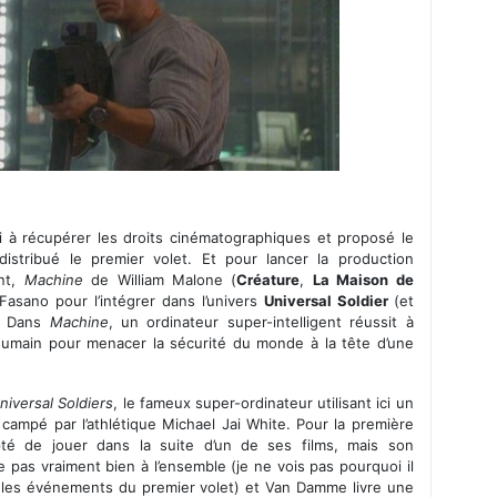
i à récupérer les droits cinématographiques et proposé le
 distribué le premier volet. Et pour lancer la production
ant,
Machine
de William Malone (
Créature
,
La Maison de
Fasano pour l’intégrer dans l’univers
Universal Soldier
(et
). Dans
Machine
, un ordinateur super-intelligent réussit à
umain pour menacer la sécurité du monde à la tête d’une
niversal Soldiers
, le fameux super-ordinateur utilisant ici un
 campé par l’athlétique Michael Jai White. Pour la première
é de jouer dans la suite d’un de ses films, mais son
pas vraiment bien à l’ensemble (je ne vois pas pourquoi il
les événements du premier volet) et Van Damme livre une