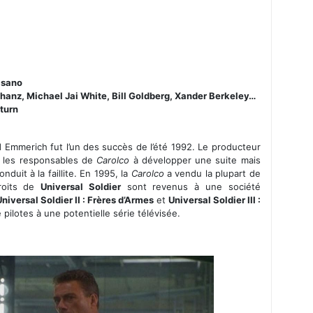
asano
nz, Michael Jai White, Bill Goldberg, Xander Berkeley…
eturn
 Emmerich fut l’un des succès de l’été 1992. Le producteur
 les responsables de
Carolco
à développer une suite mais
nduit à la faillite. En 1995, la
Carolco
a vendu la plupart de
droits de
Universal Soldier
sont revenus à une société
niversal Soldier II : Frères d’Armes
et
Universal Soldier III :
e pilotes à une potentielle série télévisée.