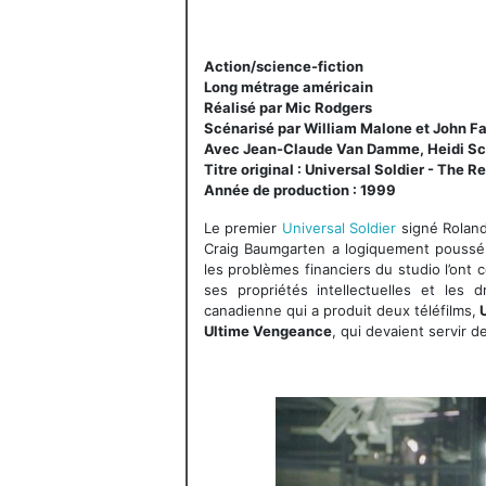
Action/science-fiction
Long métrage américain
Réalisé par Mic Rodgers
Scénarisé par William Malone et John F
Avec Jean-Claude Van Damme, Heidi Scha
Titre original : Universal Soldier - The R
Année de production : 1999
Le premier
Universal Soldier
signé Roland
Craig Baumgarten a logiquement poussé
les problèmes financiers du studio l’ont co
ses propriétés intellectuelles et les 
canadienne qui a produit deux téléfilms,
U
Ultime Vengeance
, qui devaient servir d