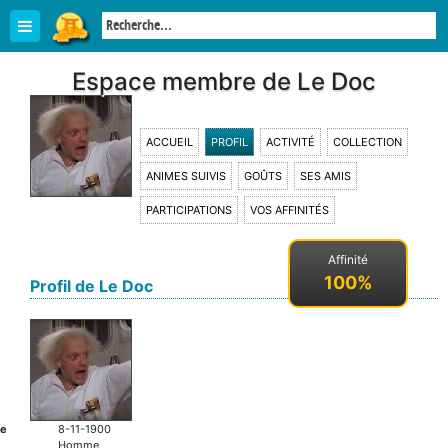
Espace membre de Le Doc
ACCUEIL
PROFIL
ACTIVITÉ
COLLECTION
ANIMES SUIVIS
GOÛTS
SES AMIS
PARTICIPATIONS
VOS AFFINITÉS
Affinité
100%
Profil de Le Doc
ce
8-11-1900
Homme