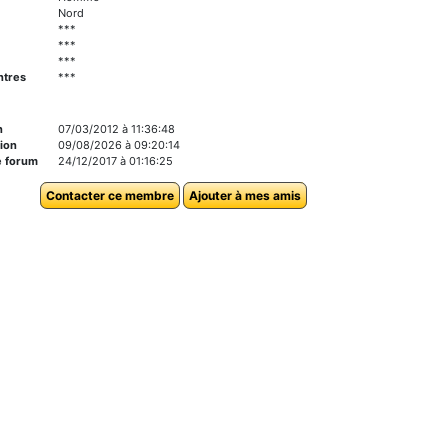
Nord
***
***
***
ntres
***
n
07/03/2012 à 11:36:48
ion
09/08/2026 à 09:20:14
e forum
24/12/2017 à 01:16:25
Contacter ce membre
Ajouter à mes amis