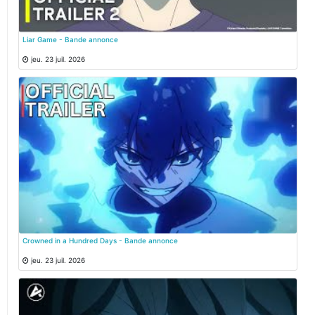
Liar Game - Bande annonce
jeu. 23 juil. 2026
Crowned in a Hundred Days - Bande annonce
jeu. 23 juil. 2026