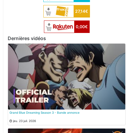
27,14€
0,00€
Dernières vidéos
Grand Blue Dreaming Season 3 - Bande annonce
jeu. 23 juil. 2026