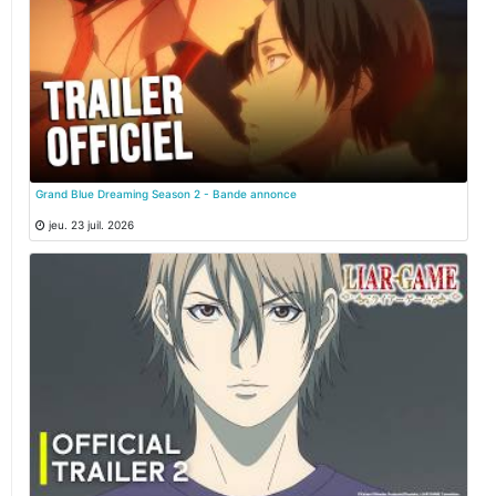
Grand Blue Dreaming Season 2 - Bande annonce
jeu. 23 juil. 2026