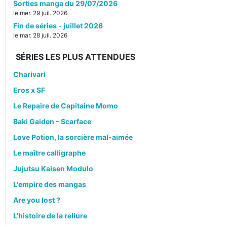
Sorties manga du 29/07/2026
le mer. 29 juil. 2026
Fin de séries - juillet 2026
le mar. 28 juil. 2026
SÉRIES LES PLUS ATTENDUES
Charivari
Eros x SF
Le Repaire de Capitaine Momo
Baki Gaiden - Scarface
Love Potion, la sorcière mal-aimée
Le maître calligraphe
Jujutsu Kaisen Modulo
L'empire des mangas
Are you lost ?
L'histoire de la reliure