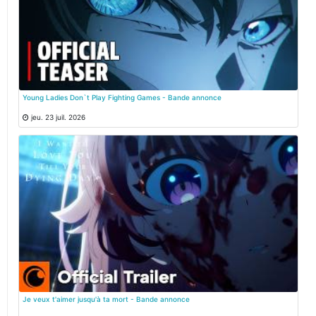
Young Ladies Don`t Play Fighting Games - Bande annonce
jeu. 23 juil. 2026
Je veux t'aimer jusqu'à ta mort - Bande annonce