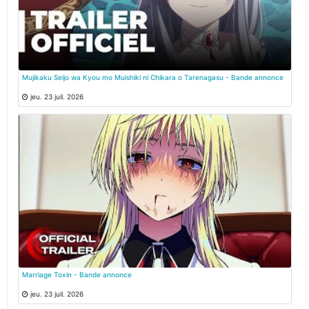
Mujikaku Seijo wa Kyou mo Muishiki ni Chikara o Tarenagasu - Bande annonce
jeu. 23 juil. 2026
Marriage Toxin - Bande annonce
jeu. 23 juil. 2026