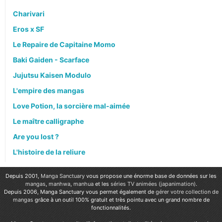
Charivari
Eros x SF
Le Repaire de Capitaine Momo
Baki Gaiden - Scarface
Jujutsu Kaisen Modulo
L'empire des mangas
Love Potion, la sorcière mal-aimée
Le maître calligraphe
Are you lost ?
L'histoire de la reliure
Depuis 2001,
Manga Sanctuary
vous propose une énorme base de données sur les
mangas
,
manhwa
,
manhua
et les
séries TV animées (japanimation)
.
Depuis 2006, Manga Sanctuary vous permet également de
gérer votre collection de
mangas
grâce à un outil 100% gratuit et très pointu avec un grand nombre de
fonctionnalités.