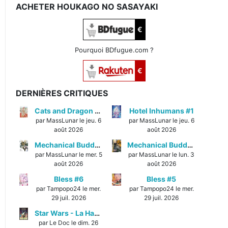
ACHETER HOUKAGO NO SASAYAKI
€
Pourquoi BDfugue.com ?
€
DERNIÈRES CRITIQUES
Cats and Dragon #3
Hotel Inhumans #1
par MassLunar le jeu. 6
par MassLunar le jeu. 6
août 2026
août 2026
Mechanical Buddy Universe #1
Mechanical Buddy Universe #0
par MassLunar le mer. 5
par MassLunar le lun. 3
août 2026
août 2026
Bless #6
Bless #5
par Tampopo24 le mer.
par Tampopo24 le mer.
29 juil. 2026
29 juil. 2026
Star Wars - La Haute République - Un équilibre fragile
par Le Doc le dim. 26