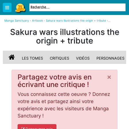
Manga Sanctuary
›
Artbook
›
Sakura wars illustrations the origin + tribute
›
Critiques, avis
Sakura wars illustrations the
origin + tribute
LES TOMES
CRITIQUES
VIDÉOS
PERSONNAGES
×
Partagez votre avis en
écrivant une critique !
Vous connaissez cette oeuvre ? Donnez
votre avis et partagez ainsi votre
expérience avec les visiteurs de Manga
Sanctuary !
Donner mon avis