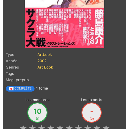
Type
Artbook
Année
2002
Genres
Art Book
Tags
Mag. prépub.
1 tome
COMPLÈTE
Les membres
Les experts
10
-
(1)
(0)
★
★
★
★
★
★
★
★
★
★