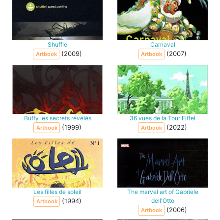
Shuffle
Carnaval
(2009)
(2007)
Artbook
Artbook
Buffy les secrets révélés
36 vues de la Tour Eiffel
(1999)
(2022)
Artbook
Artbook
Les filles de soleil
The marvel art of Gabriele
(1994)
dell'Otto
Artbook
(2006)
Artbook