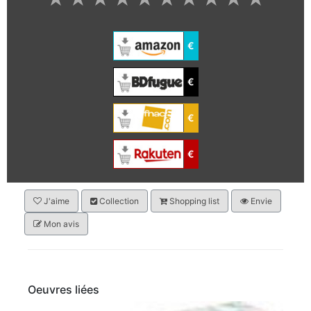
€
€
€
€
J'aime
Collection
Shopping list
Envie
Mon avis
Oeuvres liées