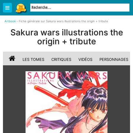
Artbook
›
Fiche générale sur Sakura wars illustrations the origin + tribute
Sakura wars illustrations the
origin + tribute
LES TOMES
CRITIQUES
VIDÉOS
PERSONNAGES