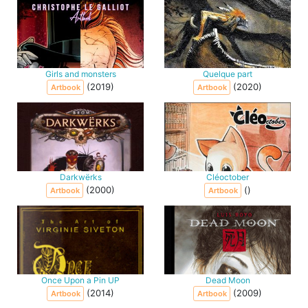
Girls and monsters
Quelque part
(2019)
(2020)
Artbook
Artbook
Darkwërks
Cléoctober
(2000)
()
Artbook
Artbook
Once Upon a Pin UP
Dead Moon
(2014)
(2009)
Artbook
Artbook