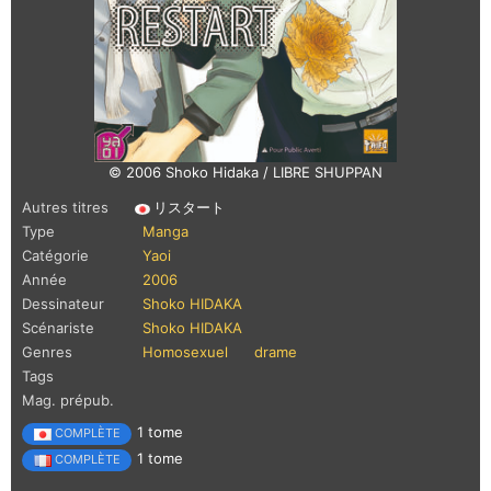
© 2006 Shoko Hidaka / LIBRE SHUPPAN
Autres titres
リスタート
Type
Manga
Catégorie
Yaoi
Année
2006
Dessinateur
Shoko HIDAKA
Scénariste
Shoko HIDAKA
Genres
Homosexuel
drame
Tags
Mag. prépub.
1 tome
COMPLÈTE
1 tome
COMPLÈTE