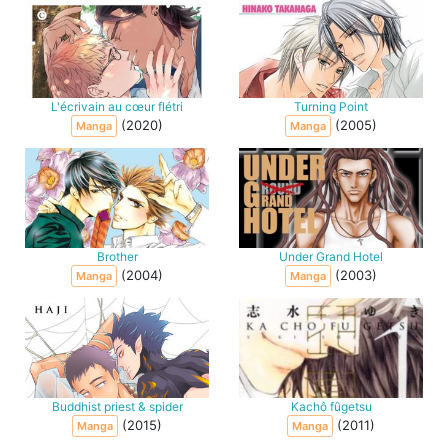
L'écrivain au cœur flétri
Turning Point
(2020)
(2005)
Manga
Manga
Brother
Under Grand Hotel
(2004)
(2003)
Manga
Manga
Buddhist priest & spider
Kachô fûgetsu
(2015)
(2011)
Manga
Manga