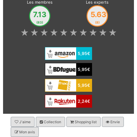
Les membres
Les experts
7.13
5.63
(83)
(8)
★
★
★
★
★
★
★
★
★
★
5,95€
5,95€
5,95€
2,24€
J'aime
Collection
Shopping list
Envie
Mon avis