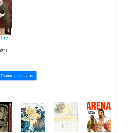
 the
022)
Toutes ses oeuvres