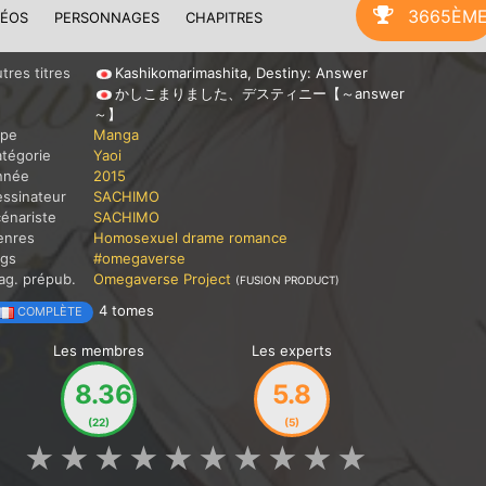
3665ÈM
DÉOS
PERSONNAGES
CHAPITRES
tres titres
Kashikomarimashita, Destiny: Answer
かしこまりました、デスティニー【～answer
～】
ype
Manga
tégorie
Yaoi
nnée
2015
ssinateur
SACHIMO
énariste
SACHIMO
enres
Homosexuel
drame
romance
ags
#omegaverse
g. prépub.
Omegaverse Project
(FUSION PRODUCT)
4 tomes
COMPLÈTE
Les membres
Les experts
8.36
5.8
(22)
(5)
★
★
★
★
★
★
★
★
★
★