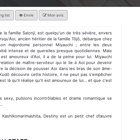
g list
Envie
Mon avis
la famille Saionji, est quelqu'un de très sévère, envers
qu'Aoi, ancien héritier de la famille Tôjô, débarque chez
 son majordome personnel Miyauchi ; entre les deux
mitié intense et de querelles presque quotidiennes. Mais
st amoureux d'Aoi, il a de la peine pour lui. Miyauchi
 relation de maître-serviteur qui le lie à Aoi pour devenir
re la décision de pousser Aoi dans les bras de son âme-
e Kudô découvre cette histoire, il ne peut pas s'empêcher
st là qu'il réalise qu'il est amoureux de lui… et que c'est
sexy, pulsions incontrôlables et drame romantique se
e…
Kashikomarimashita, Destiny est un petit chef d’œuvre