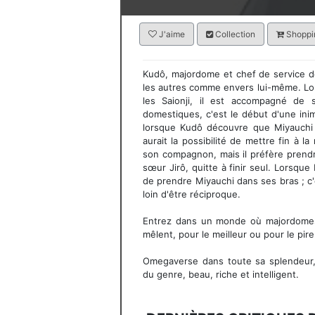
J'aime
Collection
Shoppin
Kudô, majordome et chef de service de 
les autres comme envers lui-même. Lors
les Saionji, il est accompagné de
domestiques, c'est le début d'une ini
lorsque Kudô découvre que Miyauchi e
aurait la possibilité de mettre fin à la
son compagnon, mais il préfère prend
sœur Jirô, quitte à finir seul. Lorsqu
de prendre Miyauchi dans ses bras ; c'e
loin d'être réciproque.
Entrez dans un monde où majordomes 
mêlent, pour le meilleur ou pour le pir
Omegaverse dans toute sa splendeur, 
du genre, beau, riche et intelligent.