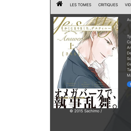
LES TOMES
CRITIQUES
VI
Au
T
Ca
A
De
Sc
G
T
Ma
© 2015 Sachimo /