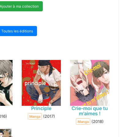
Ajouter à ma collection
Toutes les éditions
r
Principle
Crie-moi que tu
m'aimes !
016)
(2017)
Manga
(2018)
Manga