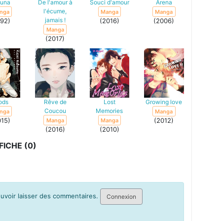
zuna
De l'amour à
Souci d'amour
Arena
l'écume,
nga
Manga
Manga
jamais !
992)
(2016)
(2006)
Manga
(2017)
ods
Rêve de
Lost
Growing love
Coucou
Memories
nga
Manga
015)
(2012)
Manga
Manga
(2016)
(2010)
ICHE (0)
pouvoir laisser des commentaires.
Connexion