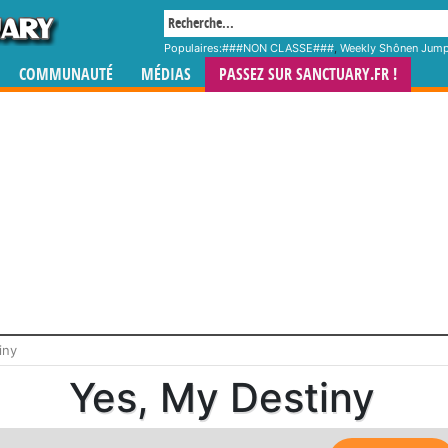
Populaires:
###NON CLASSE###
,
Weekly Shônen Jum
COMMUNAUTÉ
MÉDIAS
PASSEZ SUR SANCTUARY.FR !
iny
Yes, My Destiny