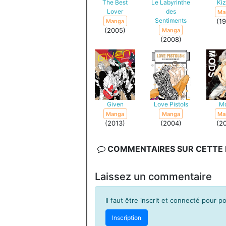
The Best
Le Labyrinthe
Ki
Lover
des
Ma
Sentiments
(1
Manga
(2005)
Manga
(2008)
Given
Love Pistols
M
Manga
Manga
Ma
(2013)
(2004)
(2
COMMENTAIRES SUR CETTE F
Laissez un commentaire
Il faut être inscrit et connecté pour 
Inscription