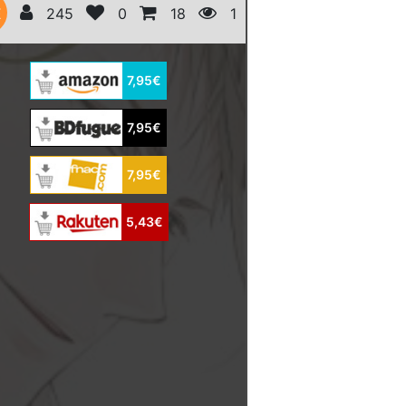
E
245
0
18
1
7,95€
7,95€
7,95€
5,43€