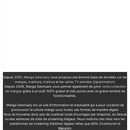
Depuis 2001,
Manga Sanctuary
vous propose une énorme base de données sur les
mangas
,
manhwa
,
manhua
et les
séries TV animées (japanimation)
.
Depuis 2006, Manga Sanctuary vous permet également de
gérer votre collection
de mangas
grâce à un outil 100% gratuit et très pointu avec un grand nombre de
fonctionnalités.
Manga Sanctuary est un site d'information et d'actualité qui a pour vocation de
promouvoir la culture manga sous toutes ses formes de manière légale.
Vous ne trouverez donc pas de scantrad (scan d'ouvrages par chapitre), du fansub
ou des adresses de sites de streaming illégaux. Nous mettons des liens vers les
plateformes de streaming d'animes légales telles que ADN, Crunchyroll et
Wakanim.