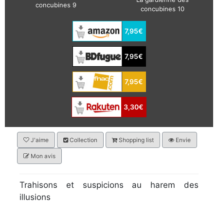
concubines 9
concubines 10
7,95€
7,95€
7,95€
3,30€
J'aime
Collection
Shopping list
Envie
Mon avis
Trahisons et suspicions au harem des
illusions