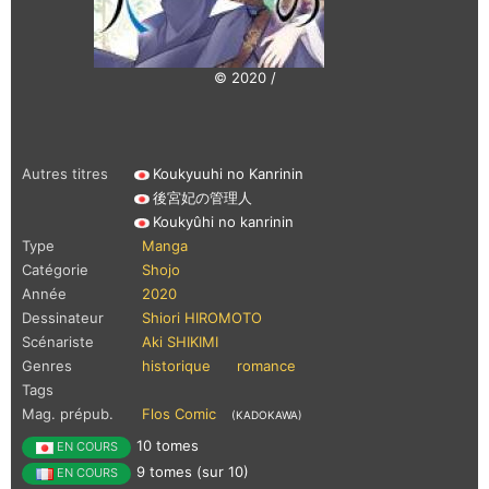
© 2020 /
Autres titres
Koukyuuhi no Kanrinin
後宮妃の管理人
Koukyûhi no kanrinin
Type
Manga
Catégorie
Shojo
Année
2020
Dessinateur
Shiori HIROMOTO
Scénariste
Aki SHIKIMI
Genres
historique
romance
Tags
Mag. prépub.
Flos Comic
(KADOKAWA)
10 tomes
EN COURS
9 tomes (sur 10)
EN COURS