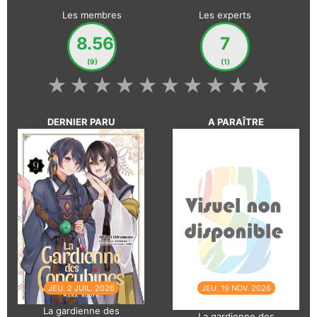
Les membres
Les experts
8.56
7
(9)
(1)
★
★
★
★
★
★
★
★
★
★
DERNIER PARU
A PARAÎTRE
JEU. 2 JUIL. 2026
JEU. 19 NOV. 2026
La gardienne des
La gardienne des