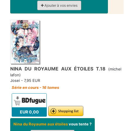
Ajouter à vos envies
NINA DU ROYAUME AUX ÉTOILES T.18
(michel
lafon)
Josei - 7,95 EUR
Série en cours - 16 tomes
EUR 0,00
Nina du Royaume aux étoiles
vous tente ?