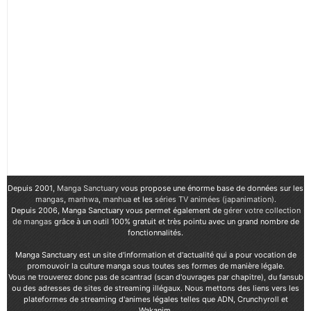
Depuis 2001,
Manga Sanctuary
vous propose une énorme base de données sur les
mangas
,
manhwa
,
manhua
et les
séries TV animées (japanimation)
.
Depuis 2006, Manga Sanctuary vous permet également de
gérer votre collection
de mangas
grâce à un outil 100% gratuit et très pointu avec un grand nombre de
fonctionnalités.
Manga Sanctuary est un site d'information et d'actualité qui a pour vocation de
promouvoir la culture manga sous toutes ses formes de manière légale.
Vous ne trouverez donc pas de scantrad (scan d'ouvrages par chapitre), du fansub
ou des adresses de sites de streaming illégaux. Nous mettons des liens vers les
plateformes de streaming d'animes légales telles que ADN, Crunchyroll et
Wakanim.