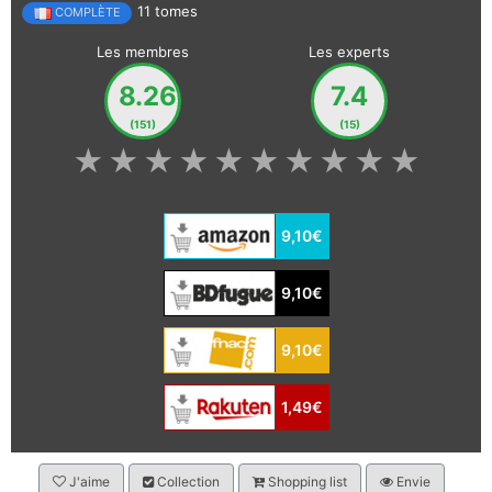
11 tomes
COMPLÈTE
Les membres
Les experts
8.26
7.4
(151)
(15)
★
★
★
★
★
★
★
★
★
★
9,10€
9,10€
9,10€
1,49€
J'aime
Collection
Shopping list
Envie