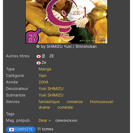
© by SHIMIZU Yuki / Shinshokan
Autres titres
是 ZE
Ze
Type
Manga
Catégorie
Yaoi
Année
2004
Dessinateur
Yuki SHIMIZU
Scénariste
Yuki SHIMIZU
Genres
fantastique
romance
Homosexuel
drame
comédie
Tags
Mag. prépub.
Dear +
(SHINSHOKAN)
11 tomes
COMPLÈTE