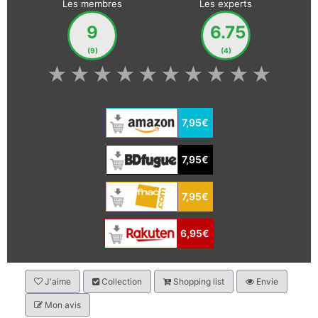
Les membres
Les experts
9
6.75
(9)
(4)
★
★
★
★
★
★
★
★
★
★
7,95€
7,95€
7,95€
6,95€
J'aime
Collection
Shopping list
Envie
Mon avis