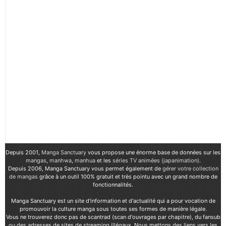
Depuis 2001,
Manga Sanctuary
vous propose une énorme base de données sur les
mangas
,
manhwa
,
manhua
et les
séries TV animées (japanimation)
.
Depuis 2006, Manga Sanctuary vous permet également de
gérer votre collection
de mangas
grâce à un outil 100% gratuit et très pointu avec un grand nombre de
fonctionnalités.
Manga Sanctuary est un site d'information et d'actualité qui a pour vocation de
promouvoir la culture manga sous toutes ses formes de manière légale.
Vous ne trouverez donc pas de scantrad (scan d'ouvrages par chapitre), du fansub
ou des adresses de sites de streaming illégaux. Nous mettons des liens vers les