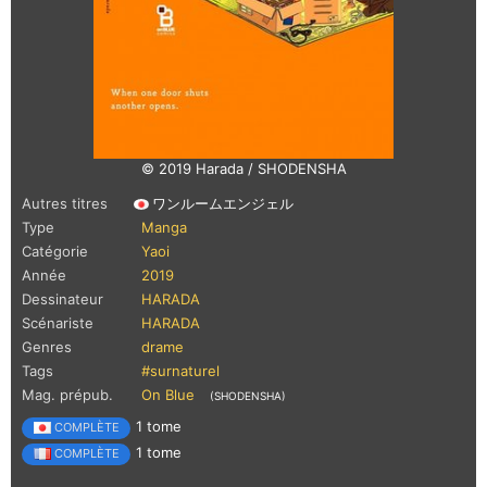
© 2019 Harada / SHODENSHA
Autres titres
ワンルームエンジェル
Type
Manga
Catégorie
Yaoi
Année
2019
Dessinateur
HARADA
Scénariste
HARADA
Genres
drame
Tags
#surnaturel
Mag. prépub.
On Blue
(SHODENSHA)
1 tome
COMPLÈTE
1 tome
COMPLÈTE