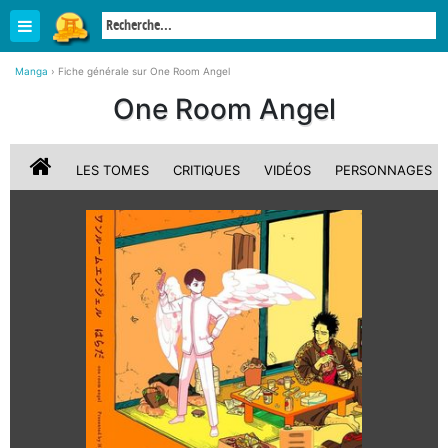
Manga
›
Fiche générale sur One Room Angel
One Room Angel
LES TOMES
CRITIQUES
VIDÉOS
PERSONNAGES