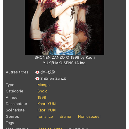
SHONEN ZANZO © 1998 by Kaori
YUKI/HAKUSENSHA Inc.
Autres titres
少年残像
Shônen Zanzô
Type
Manga
Catégorie
Shojo
Année
1998
Dessinateur
Kaori YUKI
Scénariste
Kaori YUKI
Genres
romance
drame
Homosexuel
Tags
Mag. prépub.
Hana to yume