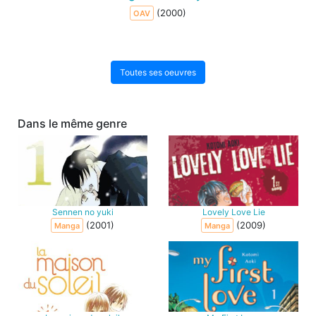
(2000)
OAV
Toutes ses oeuvres
Dans le même genre
Sennen no yuki
Lovely Love Lie
(2001)
(2009)
Manga
Manga