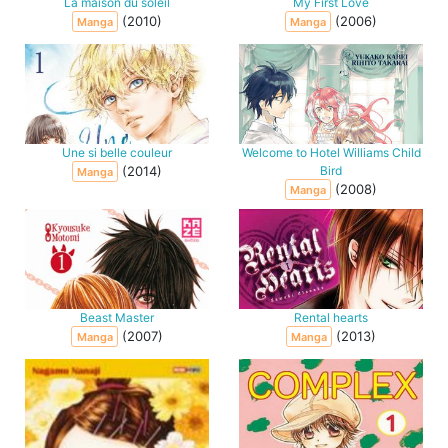
La maison du soleil
My First Love
(2010)
(2006)
Manga
Manga
Une si belle couleur
Welcome to Hotel Williams Child
(2014)
Bird
Manga
(2008)
Manga
Beast Master
Rental hearts
(2007)
(2013)
Manga
Manga