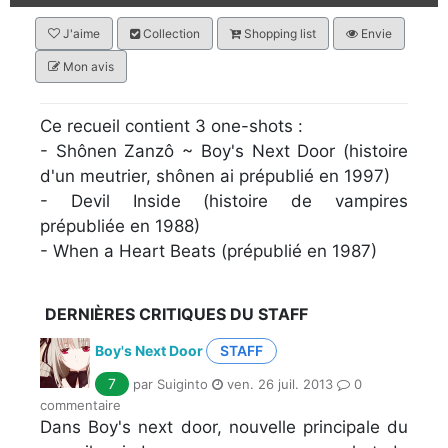
J'aime
Collection
Shopping list
Envie
Mon avis
Ce recueil contient 3 one-shots :
- Shônen Zanzô ~ Boy's Next Door (histoire
d'un meutrier, shônen ai prépublié en 1997)
- Devil Inside (histoire de vampires
prépubliée en 1988)
- When a Heart Beats (prépublié en 1987)
DERNIÈRES CRITIQUES DU STAFF
Boy's Next Door
STAFF
7
par Suiginto
ven. 26 juil. 2013
0
commentaire
Dans Boy's next door, nouvelle principale du