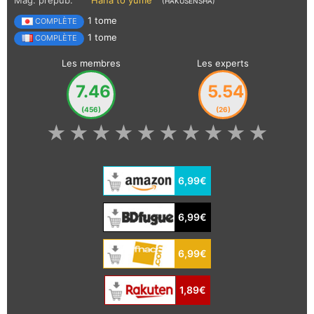
(HAKUSENSHA)
1 tome
COMPLÈTE
1 tome
COMPLÈTE
Les membres
Les experts
7.46
5.54
(456)
(26)
★
★
★
★
★
★
★
★
★
★
6,99€
6,99€
6,99€
1,89€