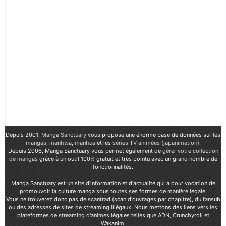
Depuis 2001,
Manga Sanctuary
vous propose une énorme base de données sur les
mangas
,
manhwa
,
manhua
et les
séries TV animées (japanimation)
.
Depuis 2006, Manga Sanctuary vous permet également de
gérer votre collection
de mangas
grâce à un outil 100% gratuit et très pointu avec un grand nombre de
fonctionnalités.
Manga Sanctuary est un site d'information et d'actualité qui a pour vocation de
promouvoir la culture manga sous toutes ses formes de manière légale.
Vous ne trouverez donc pas de scantrad (scan d'ouvrages par chapitre), du fansub
ou des adresses de sites de streaming illégaux. Nous mettons des liens vers les
plateformes de streaming d'animes légales telles que ADN, Crunchyroll et
Wakanim.