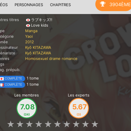
3904ÈME
DÉOS
PERSONNAGES
CHAPITRES
tres titres
ラブキッズ!!
Love kids
ype
Manga
tégorie
Yaoi
nnée
2012
ssinateur
Kyô KITAZAWA
énariste
Kyô KITAZAWA
enres
Homosexuel
drame
romance
ags
g. prépub.
1 tome
COMPLÈTE
1 tome
COMPLÈTE
Les membres
Les experts
7.08
5.67
(24)
(3)
★
★
★
★
★
★
★
★
★
★