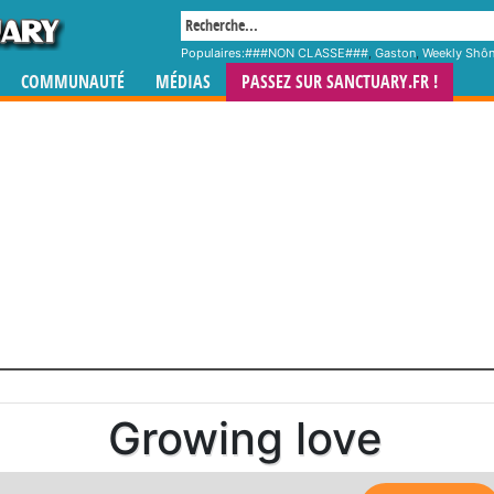
Populaires:
###NON CLASSE###
,
Gaston
,
Weekly Shô
COMMUNAUTÉ
MÉDIAS
PASSEZ SUR SANCTUARY.FR !
Growing love