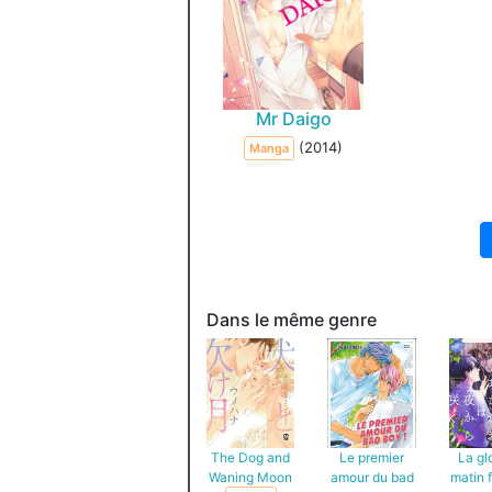
Mr Daigo
(2014)
Manga
Dans le même genre
The Dog and
Le premier
La gl
Waning Moon
amour du bad
matin f