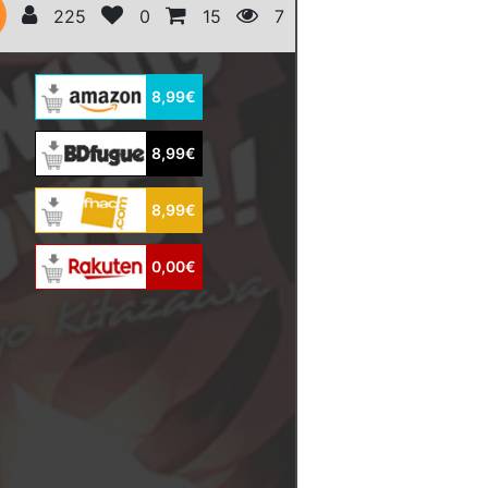
225
0
15
7
8,99€
8,99€
8,99€
0,00€