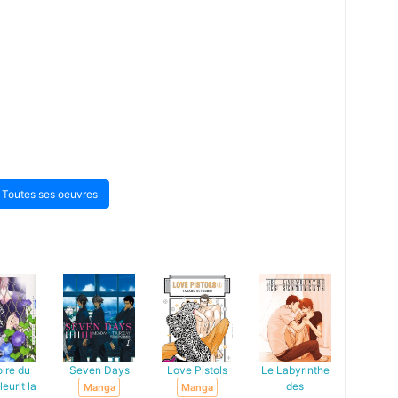
Toutes ses oeuvres
oire du
Seven Days
Love Pistols
Le Labyrinthe
leurit la
des
Manga
Manga