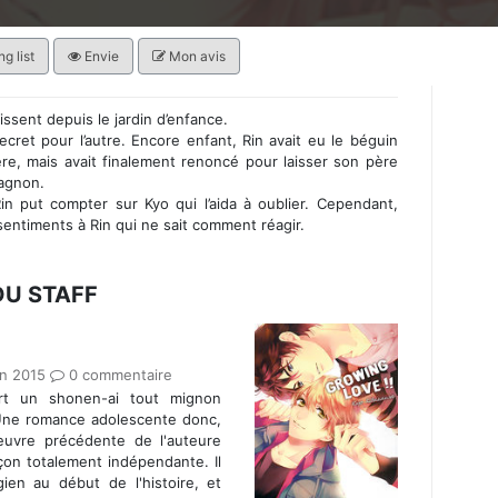
g list
Envie
Mon avis
ssent depuis le jardin d’enfance.
ecret pour l’autre. Encore enfant, Rin avait eu le béguin
ère, mais avait finalement renoncé pour laisser son père
agnon.
in put compter sur Kyo qui l’aida à oublier. Cependant,
sentiments à Rin qui ne sait comment réagir.
DU STAFF
in 2015
0 commentaire
rt un shonen-ai tout mignon
 Une romance adolescente donc,
'oeuvre précédente de l'auteure
çon totalement indépendante. Il
gien au début de l'histoire, et