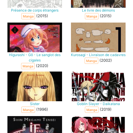
Présence de corps étrangers
Le livre des démons
(2015)
(2015)
Manga
Manga
Higurashi - Gô - Le sanglot des
Kurosagi - Livraison de cadavres
cigales
(2002)
Manga
(2020)
Manga
Sister
Goblin Slayer - Daikatana
(1996)
(2019)
Manga
Manga