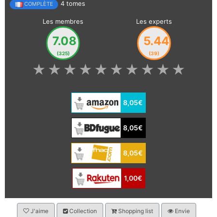
4 tomes
COMPLÈTE
Les membres
Les experts
7.08
5.44
(325)
(39)
★
★
★
★
★
★
★
★
★
★
8,05€
8,05€
8,05€
1,00€
J'aime
Collection
Shopping list
Envie