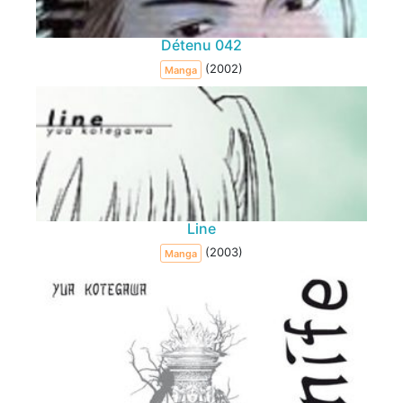
Détenu 042
(2002)
Manga
Line
(2003)
Manga