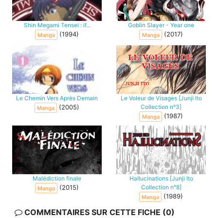
Shin Megami Tensei : if...
Goblin Slayer - Year one
(1994)
(2017)
Manga
Manga
Le Chemin Vers Après Demain
Le Voleur de Visages [Junji Ito
(2005)
Collection n°3]
Manga
(1987)
Manga
Malédiction finale
Hallucinations [Junji Ito
(2015)
Collection n°8]
Manga
(1989)
Manga
COMMENTAIRES SUR CETTE FICHE (0)