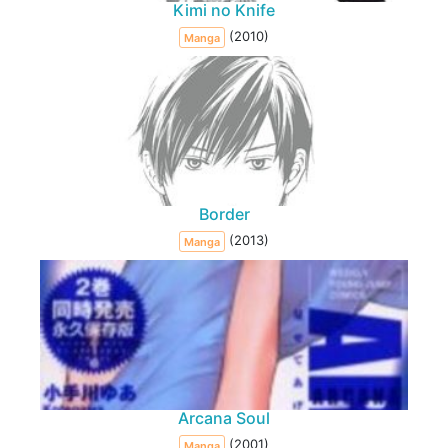
Kimi no Knife
(2010)
Manga
Border
(2013)
Manga
Arcana Soul
(2001)
Manga