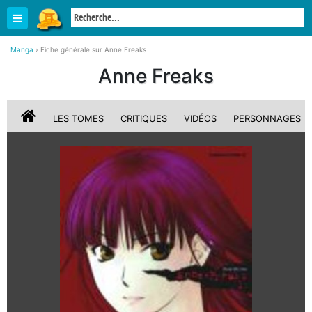
Manga
›
Fiche générale sur Anne Freaks
Anne Freaks
LES TOMES
CRITIQUES
VIDÉOS
PERSONNAGES