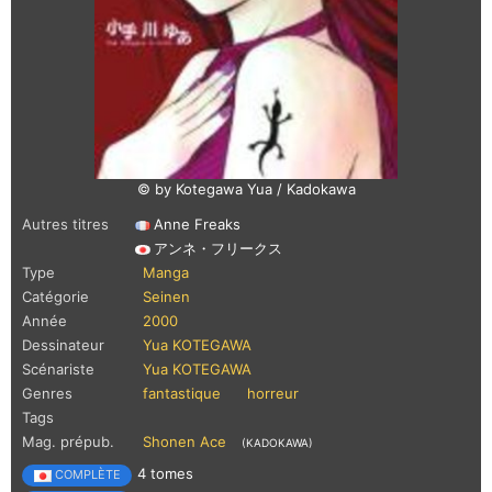
© by Kotegawa Yua / Kadokawa
Autres titres
Anne Freaks
アンネ・フリークス
Type
Manga
Catégorie
Seinen
Année
2000
Dessinateur
Yua KOTEGAWA
Scénariste
Yua KOTEGAWA
Genres
fantastique
horreur
Tags
Mag. prépub.
Shonen Ace
(KADOKAWA)
4 tomes
COMPLÈTE