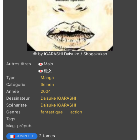
© by IGARASHI Daisuke / Shogakukan
Autres titres
Majo
魔女
Type
Manga
Catégorie
Seinen
Année
2004
Dessinateur
Daisuke IGARASHI
Scénariste
Daisuke IGARASHI
Genres
fantastique
action
Tags
Mag. prépub.
2 tomes
COMPLÈTE