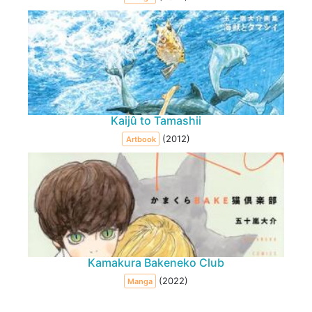
Kaijû to Tamashii
(2012)
Artbook
Kamakura Bakeneko Club
(2022)
Manga