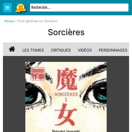
Manga
›
Fiche générale sur Sorcières
Sorcières
LES TOMES
CRITIQUES
VIDÉOS
PERSONNAGES