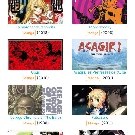
La marchande d'esprits
Jabberwocky
(2018)
(2006)
Manga
Manga
Opus
Asagiri, les Pretresses de l’Aube
(2010)
(2001)
Manga
Manga
Ice Age Chronicle of The Earth
Fate/Zero
(1988)
(2011)
Manga
Manga