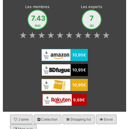
Les membres
Les experts
7.43
7
(54)
(8)
★
★
★
★
★
★
★
★
★
★
10,95€
10,95€
10,95€
9,68€
J'aime
Collection
Shopping list
Envie
Mon avis