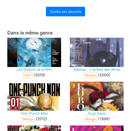
Toutes ses oeuvres
Dans le même genre
Les Enfants de la Mer
Batman - L'enfant des rêves
(2019)
(2000)
Film
Manga
One-Punch Man
Kuro Gane
(2012)
(1996)
Manga
Manga