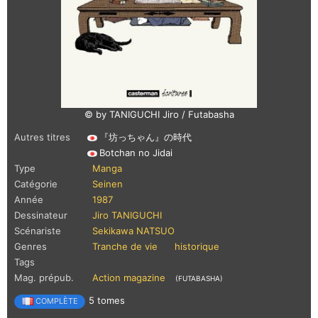
© by TANIGUCHI Jiro / Futabasha
Autres titres
『坊っちゃん』の時代
Botchan no Jidai
Type
Manga
Catégorie
Seinen
Année
1987
Dessinateur
Jiro TANIGUCHI
Scénariste
Sekikawa NATSUO
Genres
Tranche de vie
historique
Tags
Mag. prépub.
Action magazine
(FUTABASHA)
5 tomes
COMPLÈTE