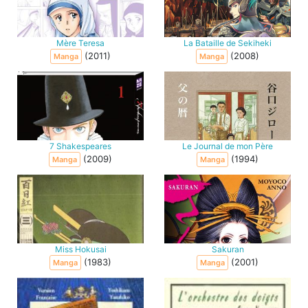
Mère Teresa
La Bataille de Sekiheki
(2011)
(2008)
Manga
Manga
7 Shakespeares
Le Journal de mon Père
(2009)
(1994)
Manga
Manga
Miss Hokusai
Sakuran
(1983)
(2001)
Manga
Manga