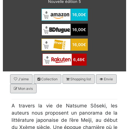
Nouvelle édition 5
16,00€
16,00€
16,00€
6,48€
J'aime
Collection
Shopping list
Envie
Mon avis
A travers la vie de Natsume Sôseki, les
auteurs nous proposent un panorama de la
littérature japonaise de l’ère Meiji, au début
du Xxème siècle. Une époque charnière où le