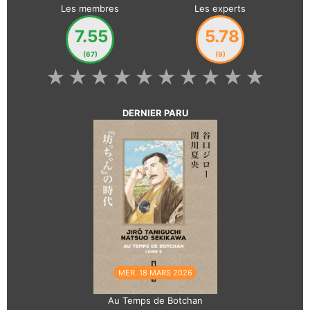
Les membres
Les experts
7.55
5.78
(67)
(9)
★
★
★
★
★
★
★
★
★
★
DERNIER PARU
MER. 18 MARS 2026
Au Temps de Botchan