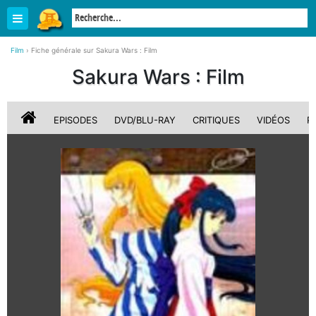
Film
›
Fiche générale sur Sakura Wars : Film
Sakura Wars : Film
EPISODES
DVD/BLU-RAY
CRITIQUES
VIDÉOS
P