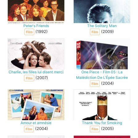
Peter's Friends
The Solitary Man
(1992)
(2009)
Film
Film
Charlie, les filles lui disent merci
One Piece - Film 05 : La
(2007)
Malédiction De L'Épée Sacrée
Film
(2004)
Film
Amour et amnésie
Thank You for Smoking
(2004)
(2005)
Film
Film