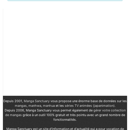
Depuis 2001,
Manga Sanctuary
vous propose une énorme base de données sur les
mangas
,
manhwa
,
manhua
et les
séries TV animées (japanimation)
.
Depuis 2006, Manga Sanctuary vous permet également de
gérer votre collection
de mangas
grâce à un outil 100% gratuit et très pointu avec un grand nombre de
fonctionnalités.
Manga Sanctuary est un site d'information et d'actualité qui a pour vocation de