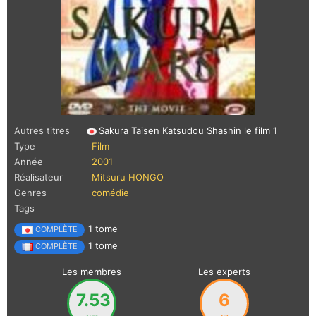
Autres titres
Sakura Taisen Katsudou Shashin le film 1
Type
Film
Année
2001
Réalisateur
Mitsuru HONGO
Genres
comédie
Tags
1 tome
COMPLÈTE
1 tome
COMPLÈTE
Les membres
Les experts
7.53
6