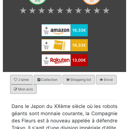
(17)
(1)
★
★
★
★
★
★
★
★
★
★
16,33€
16,33€
13,00€
J'aime
Collection
Shopping list
Envie
Mon avis
Dans le Japon du XXème siècle où les robots
géants sont monnaie courante, la Compagnie
des Fleurs est à nouveau appelée à défendre
Tokyo. Il s'agit d'une division impériale d'élite,