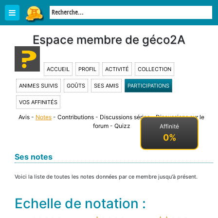
Espace membre de géco2A
ACCUEIL
PROFIL
ACTIVITÉ
COLLECTION
ANIMES SUIVIS
GOÛTS
SES AMIS
PARTICIPATIONS
VOS AFFINITÉS
Avis
-
Notes
-
Contributions
-
Discussions séries
-
Discussions sur le
forum
-
Quizz
Affinité
0%
Ses notes
Voici la liste de toutes les notes données par ce membre jusqu'à présent.
Echelle de notation :