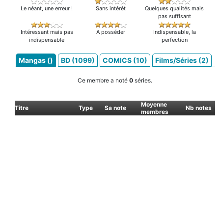
Le néant, une erreur !
Sans intérêt
Quelques qualités mais
pas suffisant
Intéressant mais pas
A posséder
Indispensable, la
indispensable
perfection
Mangas ()
BD (1099)
COMICS (10)
Films/Séries (2)
Ce membre a noté
0
séries.
Moyenne
Titre
Type
Sa note
Nb notes
membres