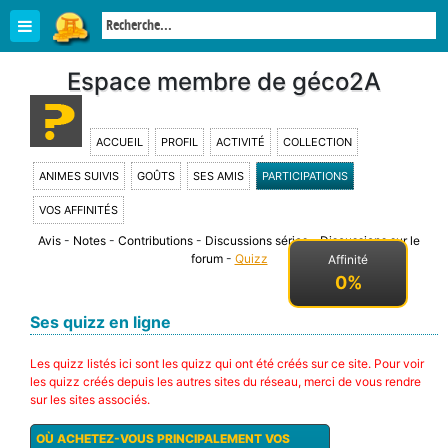
Espace membre de géco2A
ACCUEIL
PROFIL
ACTIVITÉ
COLLECTION
ANIMES SUIVIS
GOÛTS
SES AMIS
PARTICIPATIONS
VOS AFFINITÉS
Avis
-
Notes
-
Contributions
-
Discussions séries
-
Discussions sur le
forum
-
Quizz
Affinité
0%
Ses quizz en ligne
Les quizz listés ici sont les quizz qui ont été créés sur ce site. Pour voir
les quizz créés depuis les autres sites du réseau, merci de vous rendre
sur les sites associés.
OÙ ACHETEZ-VOUS PRINCIPALEMENT VOS